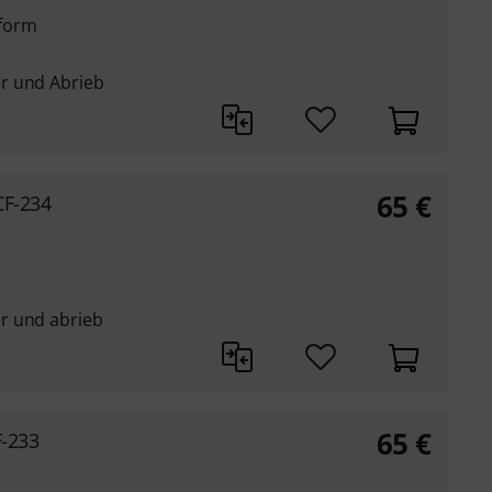
form
r und Abrieb
65
€
CF-234
r und abrieb
65
€
F-233