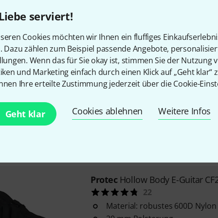
widerstandsfähig gegen Wasse
Liebe serviert!
600 Poly Nylon Material
seren Cookies möchten wir Ihnen ein fluffiges Einkaufserlebn
Sofort lieferbar
n. Dazu zählen zum Beispiel passende Angebote, personalisie
llungen. Wenn das für Sie okay ist, stimmen Sie der Nutzung 
tiken und Marketing einfach durch einen Klick auf „Geht klar“ z
Protec
Stan. E-Guitar Gig Bag CF
nnen Ihre erteilte Zustimmung jederzeit über die Cookie-Einst
16
Material: Nylon
Cookies ablehnen
Weitere Infos
Geht klar
15 mm Polsterung
Rucksacktragegurte
Sofort lieferbar
Protec
Hollow Body E-Guitar CF
22
Material: robustes 600D Nylon