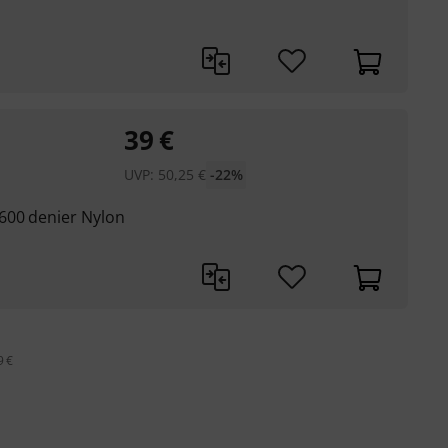
39
€
UVP:
50,25
€
-22%
600 denier Nylon
9 €