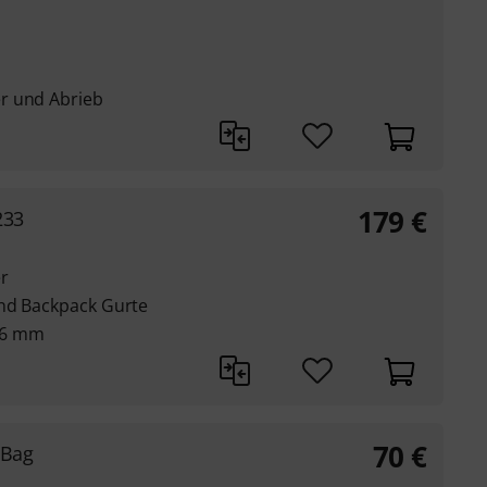
n
r und Abrieb
179
€
233
r
und Backpack Gurte
 76 mm
70
€
 Bag