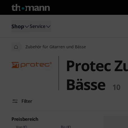
Shop
Service
Zubehör für Gitarren und Bässe
Protec Z
Bässe
10
Filter
Preisbereich
Von (€)
Bis (€)