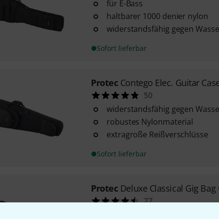
für E-Bass
haltbarer 1000 denier nylon
widerstandsfähig gegen Wasse
Sofort lieferbar
Protec
Contego Elec. Guitar Cas
50
widerstandsfähig gegen Wasse
robustes Nylonmaterial
extragroße Reißverschlüsse
Sofort lieferbar
Protec
Deluxe Classical Gig Bag
27
Material: haltbares 1000 Denie