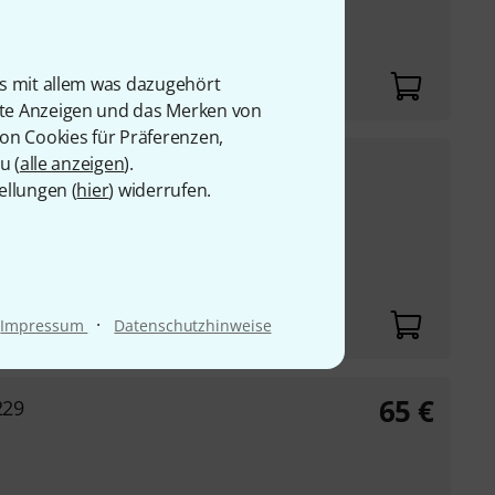
r und Abrieb
is mit allem was dazugehört
rte Anzeigen und das Merken von
von Cookies für Präferenzen,
u (
alle anzeigen
).
35
€
234-E
ellungen (
hier
) widerrufen.
UVP:
44
€
-20%
·
Impressum
Datenschutzhinweise
65
€
229