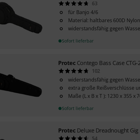
63
für Banjo 4/6
Material: haltbares 600D Nylo
widerstandsfähig gegen Wasse
Sofort lieferbar
Protec
Contego Bass Case CTG-
102
widerstandsfähig gegen Wasse
extra große Reißverschlüsse 
Maße (L x B x T ): 1230 x 355 x
Sofort lieferbar
Protec
Deluxe Dreadnought Gig
54