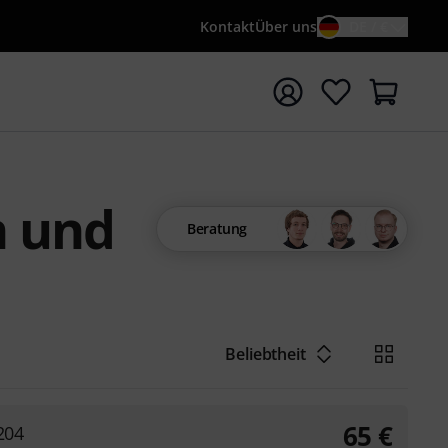
Kontakt
Über uns
DE / €
e mit Suchwort {searchTerm} starten
n und
Beratung
Beliebtheit
65
€
204