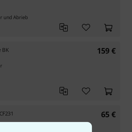
r und Abrieb
159
€
e BK
r
65
€
 CF231
r Nylon