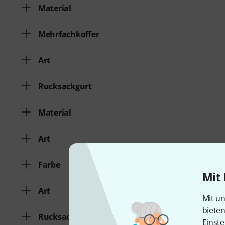
Material
Mehrfachkoffer
Art
Rucksackgurt
Material
Art
Farbe
Mit 
Art
Mit un
biete
Rucksackgurt
Einste