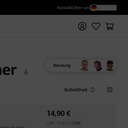
Kontakt
Über uns
DE / €
e mit Suchwort {searchTerm} starten
ner
Beratung
4
Beliebtheit
14,90
€
UVP:
18,80
€
-21%
Nylex-Futter