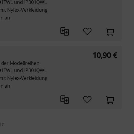
P301TWL und IP301QWL
mit Nylex-Verkleidung
en an
10,90
€
r der Modellreihen
P301TWL und IP301QWL
mit Nylex-Verkleidung
en an
9 €