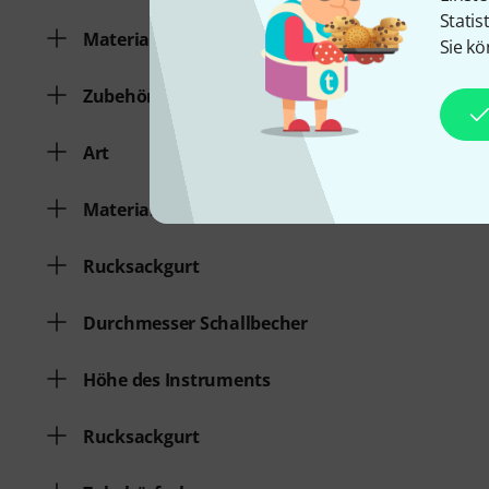
Statis
Material
Sie kö
Zubehörfach
Art
Material
Rucksackgurt
Durchmesser Schallbecher
Höhe des Instruments
Rucksackgurt