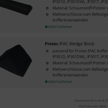
IP301D, IP301DWL, IP301T, I
Material: Schaumstoff-Polster 
Klettverschlüsse zum Befestig
Kofferinnenwänden
Sofort lieferbar
Protec
IPAC Wedge Block
passend für Protec IPAC Koffe
IP301D, IP301DWL, IP301T, I
Material: Schaumstoff-Polster 
Klettverschlüsse zum Befestig
Kofferinnenwänden
Sofort lieferbar
Kostenloser Versand ab 2
Alle Preise inkl. MwSt.