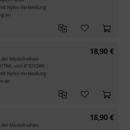
mit Nylex-Verkleidung
ng an
18,90
€
r der Modellreihen
P301TWL und IP301QWL
mit Nylex-Verkleidung
en an
18,90
€
 der Modellreihen: