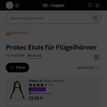
Suche 
Protec Etuis für Flügelhörner
Beratung
10
Produkte
·
Filter
Beliebtheit
Protec
BP-Strap Backpack
292
TOP-SELLER
Sofort lieferbar
22,50
€