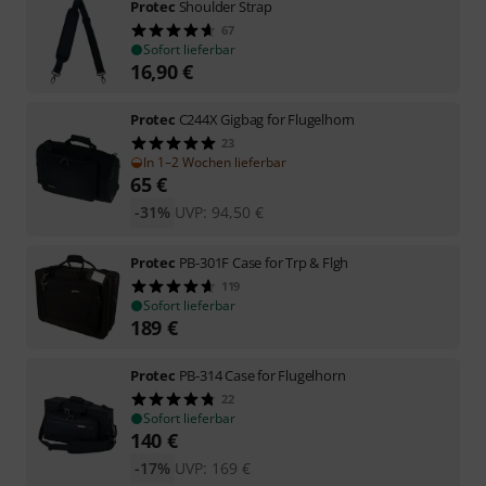
Protec
Shoulder Strap
67
Sofort lieferbar
16,90
€
Protec
C244X Gigbag for Flugelhorn
23
In 1–2 Wochen lieferbar
65
€
-31%
UVP:
94,50
€
Protec
PB-301F Case for Trp & Flgh
119
Sofort lieferbar
189
€
Protec
PB-314 Case for Flugelhorn
22
Sofort lieferbar
140
€
-17%
UVP:
169
€