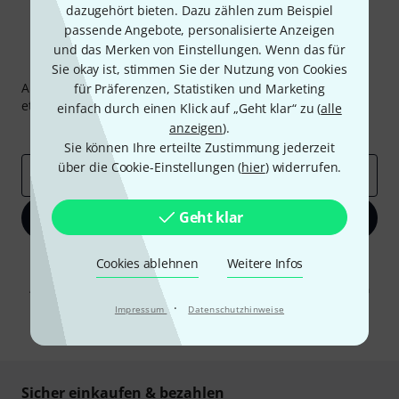
dazugehört bieten. Dazu zählen zum Beispiel
passende Angebote, personalisierte Anzeigen
und das Merken von Einstellungen. Wenn das für
Thomann Newsletter
Sie okay ist, stimmen Sie der Nutzung von Cookies
Abonniere den Thomann Newsletter und gewinne mit
für Präferenzen, Statistiken und Marketing
etwas Glück einen von
50 Gutscheinen
über jeweils
50€
!
einfach durch einen Klick auf „Geht klar“ zu (
alle
anzeigen
).
Inspirierende Beiträge
Deals
Thomann Insights
Sie können Ihre erteilte Zustimmung jederzeit
über die Cookie-Einstellungen (
hier
) widerrufen.
E-Mail-Adresse
*
Geht klar
Jetzt anmelden
Mit Klick auf „Jetzt anmelden“ stimmen Sie dem Erhalt von E-Mail-
Cookies ablehnen
Weitere Infos
Werbung und einer Messung des E-Mail-Nutzungsverhaltens zu. Die
Abmeldung ist jederzeit möglich. Weitere Informationen finden Sie in
unseren
Datenschutzhinweisen
.
·
Impressum
Datenschutzhinweise
* Pflichtfeld
Sicher einkaufen & bezahlen