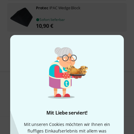
Protec
IPAC Wedge Block
Sofort lieferbar
10,90
€
Kostenloser Versand ab 29 €
Alle Preise inkl. MwSt.
Gefällt Ihnen, was Sie sehen?
Teilen
Hilfe & Feedback
Mit Liebe serviert!
Mit unseren Cookies möchten wir Ihnen ein
fluffiges Einkaufserlebnis mit allem was