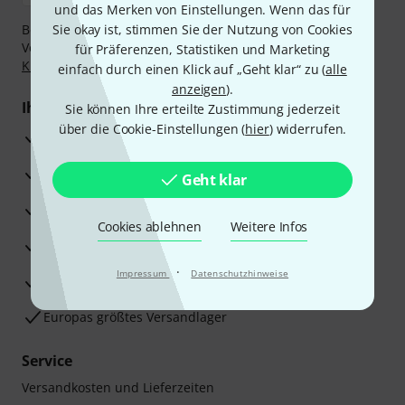
und das Merken von Einstellungen. Wenn das für
Bezahlen Sie vertraulich und sicher per Nachnahme,
Sie okay ist, stimmen Sie der Nutzung von Cookies
Vorkasse, PayPal, Amazon Pay,
Klarna Sofort bezahlen
,
für Präferenzen, Statistiken und Marketing
Klarna Ratenzahlung
oder Kreditkarte.
einfach durch einen Klick auf „Geht klar“ zu (
alle
anzeigen
).
Ihre Vorteile
Sie können Ihre erteilte Zustimmung jederzeit
über die Cookie-Einstellungen (
hier
) widerrufen.
3 Jahre Thomann Garantie
30 Tage Money-Back-Garantie
Geht klar
Reparaturservice
Cookies ablehnen
Weitere Infos
Beratung durch Fachexperten
·
Impressum
Datenschutzhinweise
Zufriedenheitsgarantie
Europas größtes Versandlager
Service
Versandkosten und Lieferzeiten