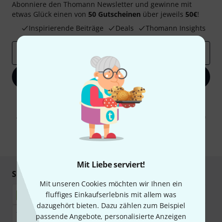
Abonniere den Thomann Newsletter und gewinne mit
etwas Glück einen von
50 Gutscheinen
über jeweils
50€
!
Inspirierende Beiträge
Deals
Thomann Insights
E-Mail-Adresse
*
Jetzt anmelden
Mit Klick auf „Jetzt anmelden“ stimmen Sie dem Erhalt von E-Mail-
Werbung und einer Messung des E-Mail-Nutzungsverhaltens zu. Die
Abmeldung ist jederzeit möglich. Weitere Informationen finden Sie in
unseren
Datenschutzhinweisen
.
* Pflichtfeld
Mit Liebe serviert!
Sicher einkaufen & bezahlen
Mit unseren Cookies möchten wir Ihnen ein
fluffiges Einkaufserlebnis mit allem was
dazugehört bieten. Dazu zählen zum Beispiel
passende Angebote, personalisierte Anzeigen