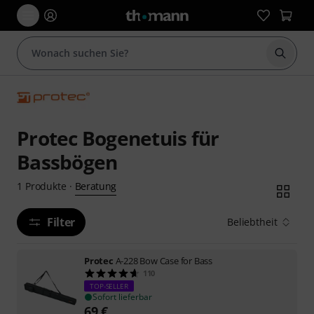
Suche 
Protec Bogenetuis für
Bassbögen
Beratung
1
Produkte
·
Filter
Beliebtheit
Protec
A-228 Bow Case for Bass
110
TOP-SELLER
Sofort lieferbar
69
€