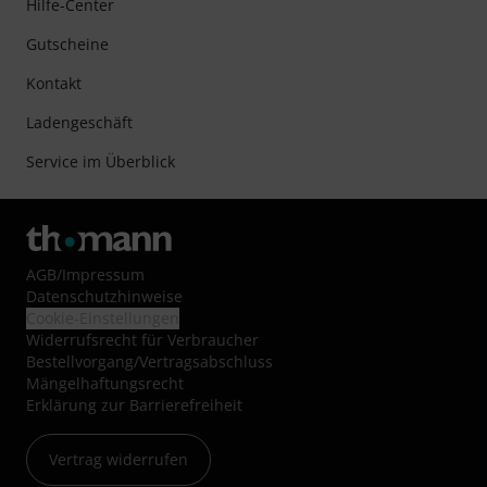
Hilfe-Center
Gutscheine
Kontakt
Ladengeschäft
Service im Überblick
AGB
/
Impressum
Datenschutzhinweise
Cookie-Einstellungen
Widerrufsrecht für Verbraucher
Bestellvorgang/Vertragsabschluss
Mängelhaftungsrecht
Erklärung zur Barrierefreiheit
Vertrag widerrufen