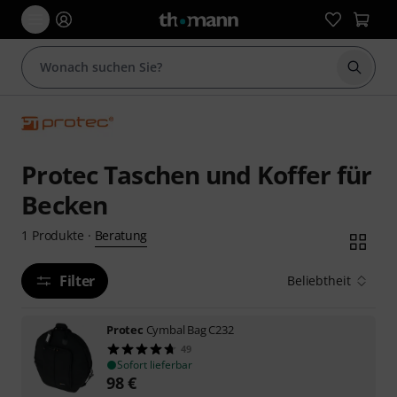
Suche 
Protec Taschen und Koffer für
Becken
Beratung
1
Produkte
·
Filter
Beliebtheit
Protec
Cymbal Bag C232
49
Sofort lieferbar
98
€