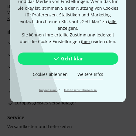
und das Merken von Einstellungen. Wenn das für
Bezahlen Sie vertraulich und sicher per Nachnahme,
Sie okay ist, stimmen Sie der Nutzung von Cookies
Vorkasse, PayPal, Amazon Pay,
Klarna Sofort bezahlen
,
für Präferenzen, Statistiken und Marketing
Klarna Ratenzahlung
oder Kreditkarte.
einfach durch einen Klick auf „Geht klar“ zu (
alle
anzeigen
).
Ihre Vorteile
Sie können Ihre erteilte Zustimmung jederzeit
über die Cookie-Einstellungen (
hier
) widerrufen.
3 Jahre Thomann Garantie
30 Tage Money-Back-Garantie
Geht klar
Reparaturservice
Cookies ablehnen
Weitere Infos
Beratung durch Fachexperten
·
Zufriedenheitsgarantie
Impressum
Datenschutzhinweise
Europas größtes Versandlager
Service
Versandkosten und Lieferzeiten