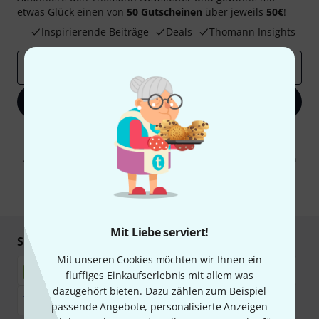
etwas Glück einen von
50 Gutscheinen
über jeweils
50€
!
Inspirierende Beiträge
Deals
Thomann Insights
E-Mail-Adresse
*
Jetzt anmelden
Mit Klick auf „Jetzt anmelden“ stimmen Sie dem Erhalt von E-Mail-
Werbung und einer Messung des E-Mail-Nutzungsverhaltens zu. Die
Abmeldung ist jederzeit möglich. Weitere Informationen finden Sie in
unseren
Datenschutzhinweisen
.
* Pflichtfeld
Mit Liebe serviert!
Sicher einkaufen & bezahlen
Mit unseren Cookies möchten wir Ihnen ein
fluffiges Einkaufserlebnis mit allem was
dazugehört bieten. Dazu zählen zum Beispiel
passende Angebote, personalisierte Anzeigen