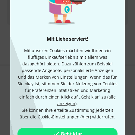
Promuco
John Bonham Symbol Shirt XXL
In 3–4 Wochen lieferbar
29
€
Kostenloser Versand ab 29 €
Mit Liebe serviert!
Alle Preise inkl. MwSt.
Mit unseren Cookies möchten wir Ihnen ein
fluffiges Einkaufserlebnis mit allem was
dazugehört bieten. Dazu zählen zum Beispiel
passende Angebote, personalisierte Anzeigen
und das Merken von Einstellungen. Wenn das für
Gefällt Ihnen, was Sie sehen?
Sie okay ist, stimmen Sie der Nutzung von Cookies
für Präferenzen, Statistiken und Marketing
Teilen
Hilfe & Feedback
einfach durch einen Klick auf „Geht klar“ zu (
alle
anzeigen
).
Sie können Ihre erteilte Zustimmung jederzeit
über die Cookie-Einstellungen (
hier
) widerrufen.
Geht klar