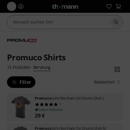
Suche 
Promuco Shirts
Beratung
15
Produkte
·
Filter
Beliebtheit
Promuco
John Bonham On Drums Shirt L
7
Sofort lieferbar
29
€
Promuco
John Bonham On Drums Shirt M