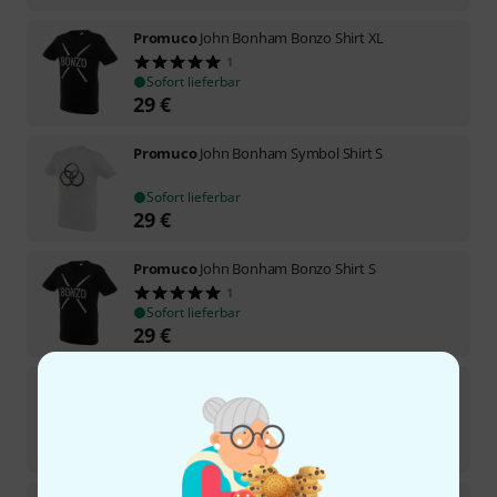
Promuco
John Bonham Bonzo Shirt XL
1
Sofort lieferbar
29
€
Promuco
John Bonham Symbol Shirt S
Sofort lieferbar
29
€
Promuco
John Bonham Bonzo Shirt S
1
Sofort lieferbar
29
€
Promuco
John Bonham Bonzo Shirt XXL
2
In 4–5 Wochen lieferbar
29
€