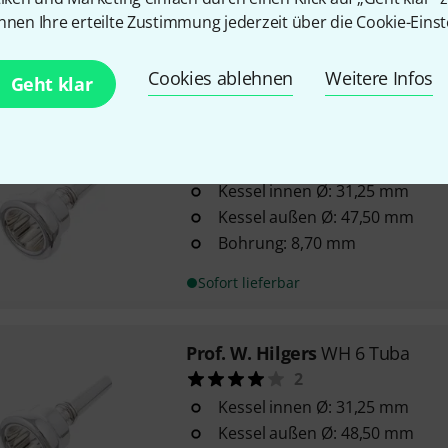
Bohrung: 8,30 mm
nnen Ihre erteilte Zustimmung jederzeit über die Cookie-Einst
Sofort lieferbar
Cookies ablehnen
Weitere Infos
Geht klar
Prof. W. Hilgers
WH 4 Tuba
3
Kessel innen Ø: 31,25 mm
Kessel außen Ø: 47,50 mm
Bohrung: 8,70 mm
Sofort lieferbar
Prof. W. Hilgers
WH 6 Tuba
2
Kessel innen Ø: 31,25 mm
Kessel außen Ø: 48,50 mm