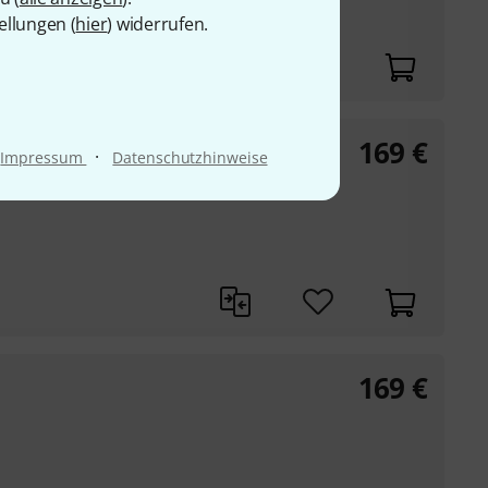
ellungen (
hier
) widerrufen.
169
€
·
Impressum
Datenschutzhinweise
169
€