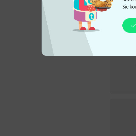
Sie kö