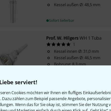
Kessel außen Ø: 48,5 mm
Sofort lieferbar
Prof. W. Hilgers
WH 1 Tuba
1
Kessel innen Ø: 31,0 mm
Kessel außen Ø: 46,5 mm
Bohrung: 8,3 mm
Sofort lieferbar
Liebe serviert!
Prof. W. Hilgers
WH 3 Tuba
seren Cookies möchten wir Ihnen ein fluffiges Einkaufserlebn
n. Dazu zählen zum Beispiel passende Angebote, personalisie
Kessel innen Ø: 31,25 mm
llungen. Wenn das für Sie okay ist, stimmen Sie der Nutzung 
Kessel außen Ø: 47,50 mm
tiken und Marketing einfach durch einen Klick auf „Geht klar“ z