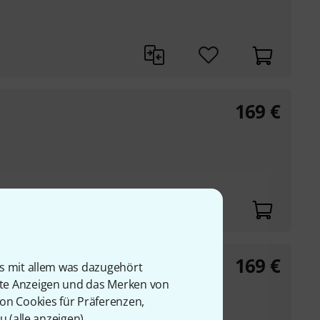
169
€
169
€
is mit allem was dazugehört
rte Anzeigen und das Merken von
von Cookies für Präferenzen,
u (
alle anzeigen
).