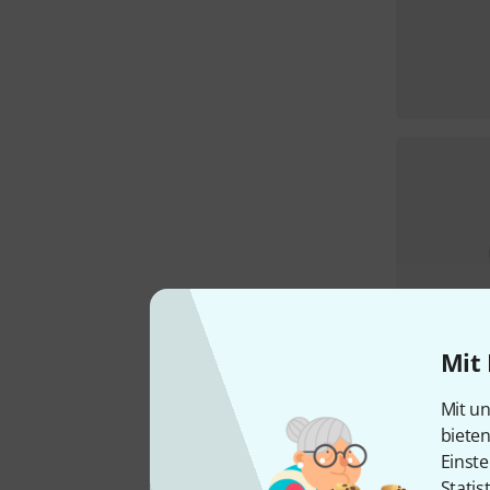
Mit 
Mit un
biete
Einste
Statis