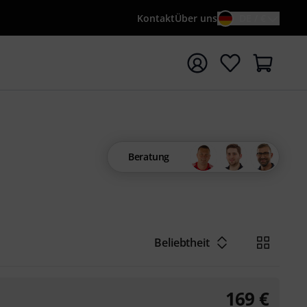
Kontakt
Über uns
DE / €
e mit Suchwort {searchTerm} starten
Beratung
Beliebtheit
169
€