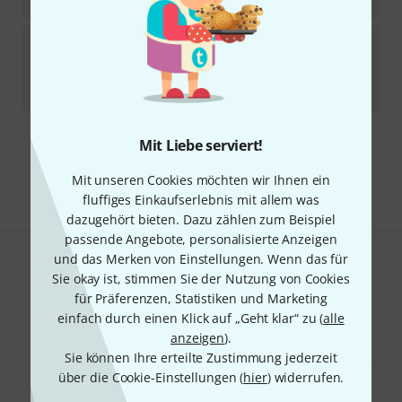
Proel
Session4 Sub Cover
3
Sofort lieferbar
39
€
Mit Liebe serviert!
Kostenloser Versand ab 29 €
Alle Preise inkl. MwSt.
Mit unseren Cookies möchten wir Ihnen ein
fluffiges Einkaufserlebnis mit allem was
dazugehört bieten. Dazu zählen zum Beispiel
passende Angebote, personalisierte Anzeigen
und das Merken von Einstellungen. Wenn das für
Gefällt Ihnen, was Sie sehen?
Sie okay ist, stimmen Sie der Nutzung von Cookies
für Präferenzen, Statistiken und Marketing
Teilen
Hilfe & Feedback
einfach durch einen Klick auf „Geht klar“ zu (
alle
anzeigen
).
Sie können Ihre erteilte Zustimmung jederzeit
über die Cookie-Einstellungen (
hier
) widerrufen.