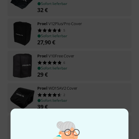
Sofort lieferbar
32
€
Proel
V12Plus/Pro Cover
5
Sofort lieferbar
27,90
€
Proel
V10Free Cover
6
Sofort lieferbar
29
€
Proel
WD15AV2 Cover
2
Sofort lieferbar
39
€
Proel
V15Plus/Pro Cover
2
In ca. einer Woche lieferbar
27,90
€