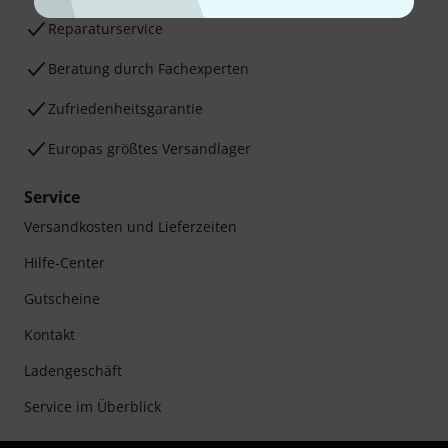
Reparaturservice
Beratung durch Fachexperten
Zufriedenheitsgarantie
Europas größtes Versandlager
Service
Versandkosten und Lieferzeiten
Hilfe-Center
Gutscheine
Kontakt
Ladengeschäft
Service im Überblick