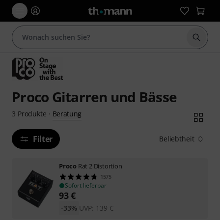
Suche 
Proco Gitarren und Bässe
Beratung
3
Produkte
·
Filter
Beliebtheit
Proco
Rat 2 Distortion
1575
Sofort lieferbar
93
€
-33%
UVP:
139
€