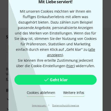
Mit Klick auf „Jetzt anmelden“ stimmen Sie dem Erhalt von E-Mail-
Mit Liebe serviert!
Werbung und einer Messung des E-Mail-Nutzungsverhaltens zu. Die
Abmeldung ist jederzeit möglich. Weitere Informationen finden Sie in
Mit unseren Cookies möchten wir Ihnen ein
unseren
Datenschutzhinweisen
.
fluffiges Einkaufserlebnis mit allem was
* Pflichtfeld
dazugehört bieten. Dazu zählen zum Beispiel
passende Angebote, personalisierte Anzeigen
und das Merken von Einstellungen. Wenn das für
Sicher einkaufen & bezahlen
Sie okay ist, stimmen Sie der Nutzung von Cookies
für Präferenzen, Statistiken und Marketing
einfach durch einen Klick auf „Geht klar“ zu (
alle
anzeigen
).
Sie können Ihre erteilte Zustimmung jederzeit
über die Cookie-Einstellungen (
hier
) widerrufen.
Bezahlen Sie vertraulich und sicher per Nachnahme,
Vorkasse, PayPal, Amazon Pay,
Klarna Sofort bezahlen
,
Klarna Ratenzahlung
oder Kreditkarte.
Geht klar
Ihre Vorteile
Cookies ablehnen
Weitere Infos
3 Jahre Thomann Garantie
·
Impressum
Datenschutzhinweise
30 Tage Money-Back-Garantie