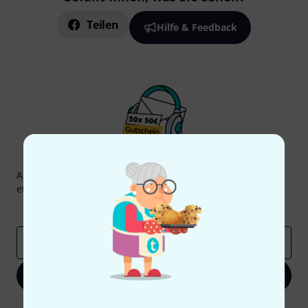
Teilen
Hilfe & Feedback
Thomann Newsletter
Abonniere den Thomann Newsletter und gewinne mit
etwas Glück einen von
50 Gutscheinen
über jeweils
50€
!
Inspirierende Beiträge
Deals
Thomann Insights
E-Mail-Adresse
*
Jetzt anmelden