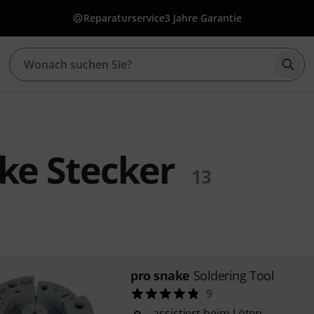
Reparaturservice
3 Jahre Garantie
Such
ke Stecker
13
pro snake
Soldering Tool
9
assistiert beim Löten