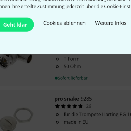
nnen Ihre erteilte Zustimmung jederzeit über die Cookie-Einst
Sofort lieferbar
Cookies ablehnen
Weitere Infos
Geht klar
pro snake
BNC Angle T Connec
32
1 Stecker (male) auf 2 Buchsen
T-Form
50 Ohm
Sofort lieferbar
pro snake
9285
26
für die Trompete Harting PG 1
made in EU