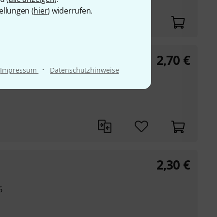
ellungen (
hier
) widerrufen.
2,70
€
tion 50 Ohm
·
Impressum
Datenschutzhinweise
 (female)
2,30
€
6