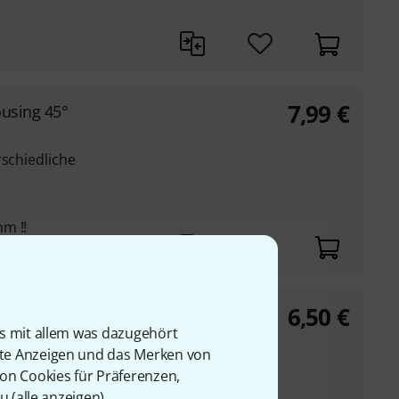
7,99
€
using 45°
rschiedliche
m !!
6,50
€
is mit allem was dazugehört
rte Anzeigen und das Merken von
von Cookies für Präferenzen,
u (
alle anzeigen
).