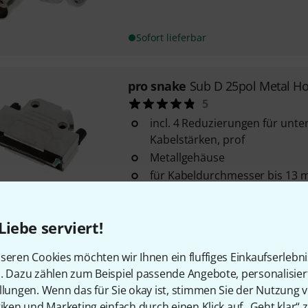
Sofort lieferbar
pro snake
Sub D 25pol Metal Ho
5
incl. 4 Reduzierungen für unte
Kabelstärken, prof
Metallgehäuse
für Kabeldurchmesser bis 13 m
Sofort lieferbar
Liebe serviert!
pro snake
9286
seren Cookies möchten wir Ihnen ein fluffiges Einkaufserlebn
10
n. Dazu zählen zum Beispiel passende Angebote, personalisie
für Harting PG 29 Trompete
llungen. Wenn das für Sie okay ist, stimmen Sie der Nutzung 
made in EU
tiken und Marketing einfach durch einen Klick auf „Geht klar“ z