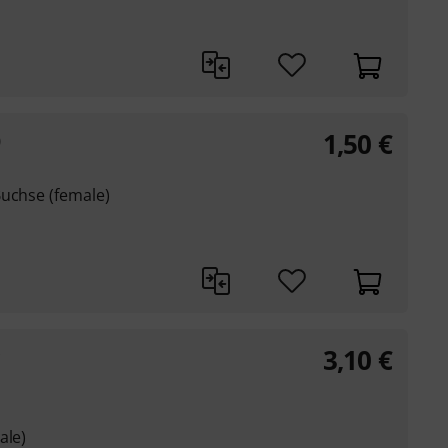
1,50
€
0
Buchse (female)
3,10
€
ale)