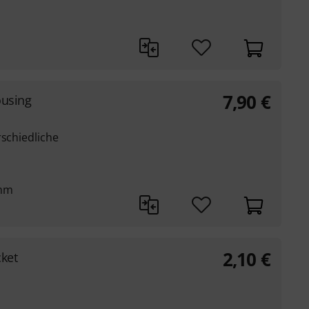
7,90
€
ousing
rschiedliche
 mm
2,10
€
ket