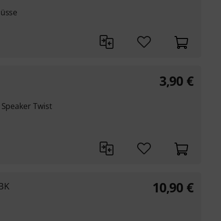
lüsse
3,90
€
 Speaker Twist
10,90
€
BK