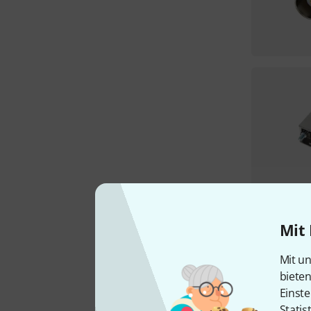
Mit 
Mit un
biete
Einste
Statis