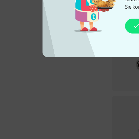
Sie kö