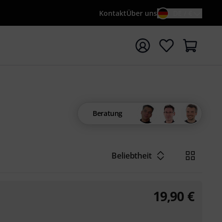
Kontakt
Über uns
DE / €
e mit Suchwort {searchTerm} starten
Beratung
Beliebtheit
19,90
€