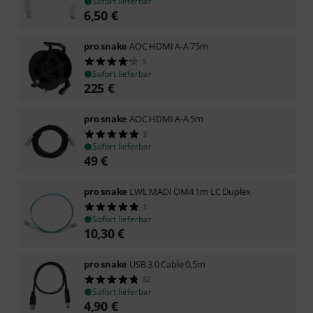
Sofort lieferbar
6,50
€
pro snake
AOC HDMI A-A 75m
5
Sofort lieferbar
225
€
pro snake
AOC HDMI A-A 5m
3
Sofort lieferbar
49
€
pro snake
LWL MADI OM4 1m LC Duplex
1
Sofort lieferbar
10,30
€
pro snake
USB 3.0 Cable 0,5m
62
Sofort lieferbar
4,90
€