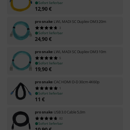
Sofort lieferbar
12,90
€
pro snake
LWL MADI SC Duplex OM3 20m
3
Sofort lieferbar
24,90
€
pro snake
LWL MADI SC Duplex OM3 10m
5
Sofort lieferbar
19,90
€
pro snake
CAC HDMI D-D 30cm 4K60p
1
Sofort lieferbar
11
€
pro snake
USB 3.0 Cable 5,0m
82
Sofort lieferbar
10,90
€