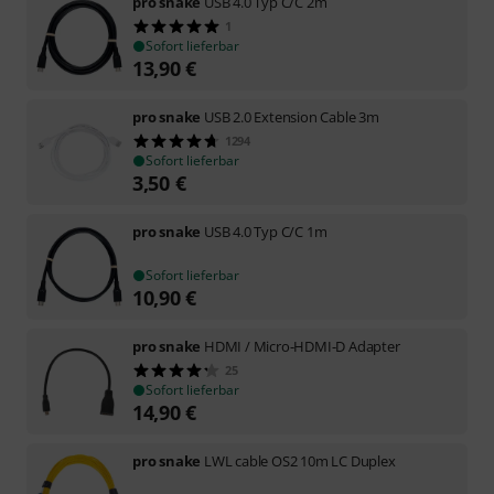
pro snake
USB 4.0 Typ C/C 2m
1
Sofort lieferbar
13,90
€
pro snake
USB 2.0 Extension Cable 3m
1294
Sofort lieferbar
3,50
€
pro snake
USB 4.0 Typ C/C 1m
Sofort lieferbar
10,90
€
pro snake
HDMI / Micro-HDMI-D Adapter
25
Sofort lieferbar
14,90
€
pro snake
LWL cable OS2 10m LC Duplex