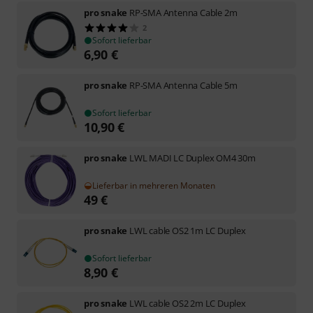
pro snake
RP-SMA Antenna Cable 2m
2
Sofort lieferbar
6,90
€
pro snake
RP-SMA Antenna Cable 5m
Sofort lieferbar
10,90
€
pro snake
LWL MADI LC Duplex OM4 30m
Lieferbar in mehreren Monaten
49
€
pro snake
LWL cable OS2 1m LC Duplex
Sofort lieferbar
8,90
€
pro snake
LWL cable OS2 2m LC Duplex