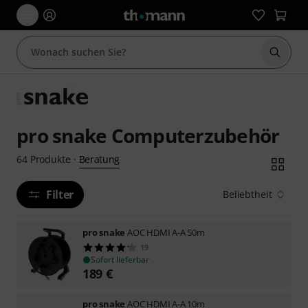
Suche 
pro snake Computerzubehör
Beratung
64
Produkte
·
Filter
Beliebtheit
pro snake
AOC HDMI A-A 50m
19
Sofort lieferbar
189
€
pro snake
AOC HDMI A-A 10m