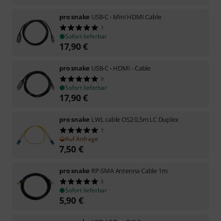
pro snake
USB-C - Mini HDMI Cable
1
Sofort lieferbar
17,90
€
pro snake
USB-C - HDMI - Cable
9
Sofort lieferbar
17,90
€
pro snake
LWL cable OS2 0,5m LC Duplex
1
Auf Anfrage
7,50
€
pro snake
RP-SMA Antenna Cable 1m
5
Sofort lieferbar
5,90
€