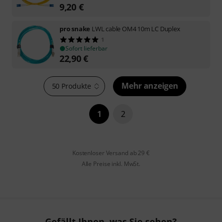
9,20
€
pro snake
LWL cable OM4 10m LC Duplex
1
Sofort lieferbar
22,90
€
Mehr anzeigen
50 Produkte
1
2
Kostenloser Versand ab 29 €
Alle Preise inkl. MwSt.
Gefällt Ihnen, was Sie sehen?