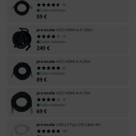
19
Sofort lieferbar
59
€
pro snake
AOC HDMI A-A 100m
14
Sofort lieferbar
249
€
pro snake
AOC HDMI A-A 25m
32
Sofort lieferbar
89
€
pro snake
AOC HDMI A-A 15m
19
Sofort lieferbar
69
€
pro snake
USB 2.0 Typ C/B Cable 2m
159