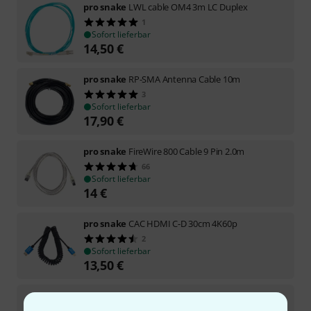
pro snake
LWL cable OM4 3m LC Duplex
1
Sofort lieferbar
14,50
€
pro snake
RP-SMA Antenna Cable 10m
3
Sofort lieferbar
17,90
€
pro snake
FireWire 800 Cable 9 Pin 2.0m
66
Sofort lieferbar
14
€
pro snake
CAC HDMI C-D 30cm 4K60p
2
Sofort lieferbar
13,50
€
pro snake
HDMI - Mini Displayport Cable