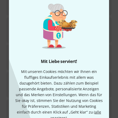
Sofort lieferbar
32
€
pro snake
LWL Cable LC-SC Duplex OM4, 1m
Sofort lieferbar
10,90
€
pro snake
LWL MADI SC Duplex OM4 30m
2
Kurzfristig lieferbar (2–5 Tage)
Mit Liebe serviert!
55
€
Mit unseren Cookies möchten wir Ihnen ein
pro snake
LWL cable OS2 3m LC Duplex
fluffiges Einkaufserlebnis mit allem was
dazugehört bieten. Dazu zählen zum Beispiel
Sofort lieferbar
passende Angebote, personalisierte Anzeigen
8,90
€
und das Merken von Einstellungen. Wenn das für
Sie okay ist, stimmen Sie der Nutzung von Cookies
pro snake
CAC HDMI C-C 30cm 4K60p
für Präferenzen, Statistiken und Marketing
1
einfach durch einen Klick auf „Geht klar“ zu (
alle
Sofort lieferbar
anzeigen
).