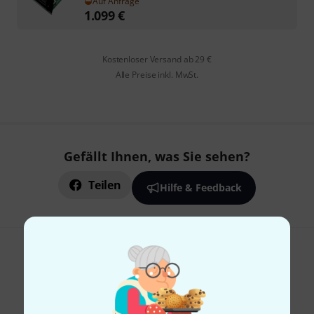
Auf Anfrage
1.099
€
Kostenloser Versand ab 29 €
Alle Preise inkl. MwSt.
Gefällt Ihnen, was Sie sehen?
Teilen
Hilfe & Feedback