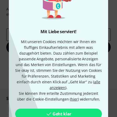
Thomann Newsletter
Abonniere den Thomann Newsletter und gewinne mit
etwas Glück einen von
50 Gutscheinen
über jeweils
50€
!
Inspirierende Beiträge
Deals
Thomann Insights
Mit Liebe serviert!
E-Mail-Adresse
*
Mit unseren Cookies möchten wir Ihnen ein
Jetzt anmelden
fluffiges Einkaufserlebnis mit allem was
dazugehört bieten. Dazu zählen zum Beispiel
passende Angebote, personalisierte Anzeigen
Mit Klick auf „Jetzt anmelden“ stimmen Sie dem Erhalt von E-Mail-
Werbung und einer Messung des E-Mail-Nutzungsverhaltens zu. Die
und das Merken von Einstellungen. Wenn das für
Abmeldung ist jederzeit möglich. Weitere Informationen finden Sie in
Sie okay ist, stimmen Sie der Nutzung von Cookies
unseren
Datenschutzhinweisen
.
für Präferenzen, Statistiken und Marketing
* Pflichtfeld
einfach durch einen Klick auf „Geht klar“ zu (
alle
anzeigen
).
Sie können Ihre erteilte Zustimmung jederzeit
Sicher einkaufen & bezahlen
über die Cookie-Einstellungen (
hier
) widerrufen.
Geht klar