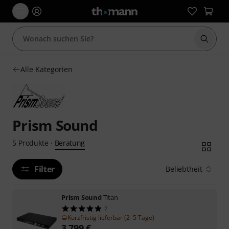
Suche 
Alle Kategorien
Prism Sound
Beratung
5
Produkte
·
Filter
Beliebtheit
Prism Sound
Titan
7
Kurzfristig lieferbar (2–5 Tage)
3.799
€