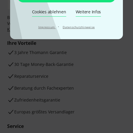
Cookies ablehnen
Weitere Infos
Bezahlen Sie vertraulich und sicher per Nachnahme,
Vorkasse, PayPal, Amazon Pay,
Klarna Sofort bezahlen
,
·
Impressum
Datenschutzhinweise
Klarna Ratenzahlung
oder Kreditkarte.
Ihre Vorteile
3 Jahre Thomann Garantie
30 Tage Money-Back-Garantie
Reparaturservice
Beratung durch Fachexperten
Zufriedenheitsgarantie
Europas größtes Versandlager
Service