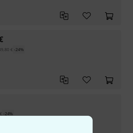
€
49,80
€
-24%
€
-24%