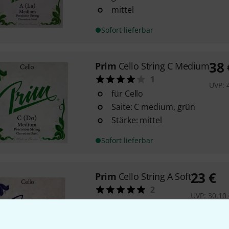
mittel
Sofort lieferbar
38
Prim
Cello String C Medium
1
UVP:
für Cello
Saite: C medium, grün
Stärke: mittel
Sofort lieferbar
23
€
Prim
Cello String A Soft
2
UVP:
30,10
A-Saite
weich