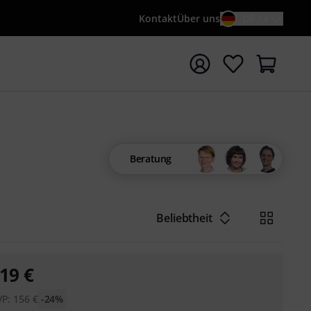
Kontakt
Über uns
DE / €
e mit Suchwort {searchTerm} starten
Beratung
Beliebtheit
19
€
VP:
156
€
-24%