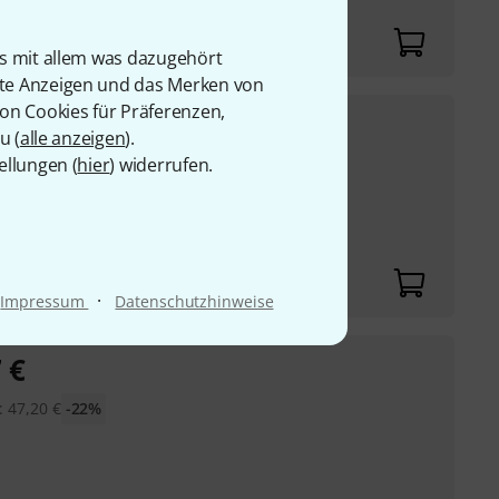
is mit allem was dazugehört
rte Anzeigen und das Merken von
von Cookies für Präferenzen,
€
u (
alle anzeigen
).
ellungen (
hier
) widerrufen.
6
€
-24%
·
Impressum
Datenschutzhinweise
7
€
:
47,20
€
-22%