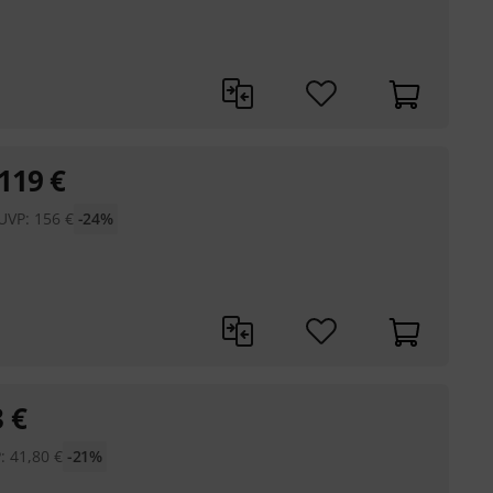
119
€
UVP:
156
€
-24%
3
€
P:
41,80
€
-21%