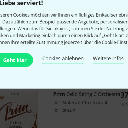
Chromstahl
Liebe serviert!
Sofort lieferbar
seren Cookies möchten wir Ihnen ein fluffiges Einkaufserlebn
n. Dazu zählen zum Beispiel passende Angebote, personalisie
llungen. Wenn das für Sie okay ist, stimmen Sie der Nutzung 
119
Prim
Cello Strings 4/4 Soft
tiken und Marketing einfach durch einen Klick auf „Geht klar“ z
3
nnen Ihre erteilte Zustimmung jederzeit über die Cookie-Einst
UVP:
15
4/4
soft
Cookies ablehnen
Weitere Infos
Geht klar
Chromstahl
Sofort lieferbar
3
Prim
Cello String C Orchestra
Material: Chromstahl
UVP
braun