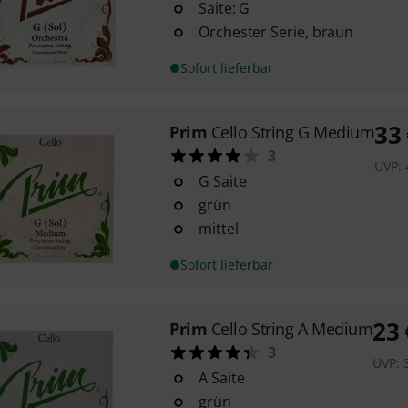
Saite: G
Orchester Serie, braun
Sofort lieferbar
33
Prim
Cello String G Medium
3
UVP:
G Saite
grün
mittel
Sofort lieferbar
23
Prim
Cello String A Medium
3
UVP:
A Saite
grün