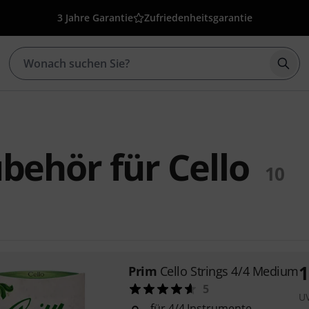
3 Jahre Garantie
Zufriedenheitsgarantie
Such
behör für Cello
10
1
Prim
Cello Strings 4/4 Medium
5
U
für 4/4 Instrumente