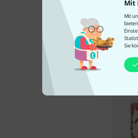
Mit 
Mit un
biete
Einste
Statis
Sie kö