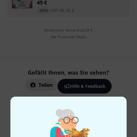
49
€
-26%
UVP:
66,30
€
Kostenloser Versand ab 29 €
Alle Preise inkl. MwSt.
Gefällt Ihnen, was Sie sehen?
Teilen
Hilfe & Feedback