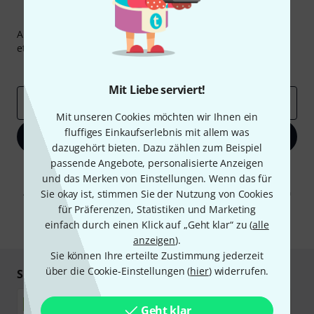
Thomann Newsletter
Abonniere den Thomann Newsletter und gewinne mit
etwas Glück einen von
50 Gutscheinen
über jeweils
50€
!
Inspirierende Beiträge
Deals
Thomann Insights
Mit Liebe serviert!
E-Mail-Adresse
*
Mit unseren Cookies möchten wir Ihnen ein
fluffiges Einkaufserlebnis mit allem was
Jetzt anmelden
dazugehört bieten. Dazu zählen zum Beispiel
passende Angebote, personalisierte Anzeigen
Mit Klick auf „Jetzt anmelden“ stimmen Sie dem Erhalt von E-Mail-
und das Merken von Einstellungen. Wenn das für
Werbung und einer Messung des E-Mail-Nutzungsverhaltens zu. Die
Abmeldung ist jederzeit möglich. Weitere Informationen finden Sie in
Sie okay ist, stimmen Sie der Nutzung von Cookies
unseren
Datenschutzhinweisen
.
für Präferenzen, Statistiken und Marketing
einfach durch einen Klick auf „Geht klar“ zu (
alle
* Pflichtfeld
anzeigen
).
Sie können Ihre erteilte Zustimmung jederzeit
über die Cookie-Einstellungen (
hier
) widerrufen.
Sicher einkaufen & bezahlen
Geht klar