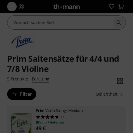
Suche 
Prim Saitensätze für 4/4 und
7/8 Violine
Beratung
5
Produkte
·
Filter
Beliebtheit
Prim
Violin Strings Medium
17
Sofort lieferbar
49
€