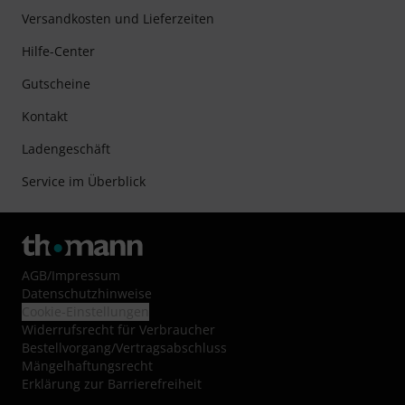
Versandkosten und Lieferzeiten
Hilfe-Center
Gutscheine
Kontakt
Ladengeschäft
Service im Überblick
AGB
/
Impressum
Datenschutzhinweise
Cookie-Einstellungen
Widerrufsrecht für Verbraucher
Bestellvorgang/Vertragsabschluss
Mängelhaftungsrecht
Erklärung zur Barrierefreiheit