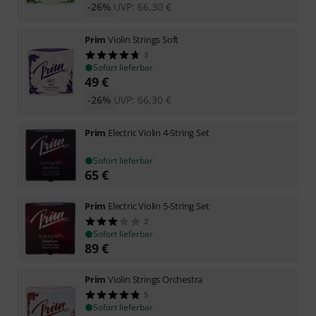
-26%
UVP:
66,30
€
Prim
Violin Strings Soft
3
Sofort lieferbar
49
€
-26%
UVP:
66,30
€
Prim
Electric Violin 4-String Set
Sofort lieferbar
65
€
Prim
Electric Violin 5-String Set
2
Sofort lieferbar
89
€
Prim
Violin Strings Orchestra
5
Sofort lieferbar