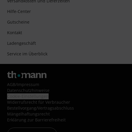
Versandkosten und Lieferzeiten
Hilfe-Center
Gutscheine
Kontakt
Ladengeschäft
Service im Überblick
AGB
/
Impressum
Datenschutzhinweise
Cookie-Einstellungen
Widerrufsrecht für Verbraucher
Bestellvorgang/Vertragsabschluss
Mängelhaftungsrecht
Erklärung zur Barrierefreiheit