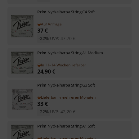
Prim
Nyckelharpa String C4 Soft
Auf Anfrage
37
€
-22%
UVP:
47,70
€
Prim
Nyckelharpa String A1 Medium
In 11–14 Wochen lieferbar
24,90
€
Prim
Nyckelharpa String G3 Soft
Lieferbar in mehreren Monaten
33
€
-22%
UVP:
42,20
€
Prim
Nyckelharpa String A1 Soft
Lieferbar in mehreren Monaten