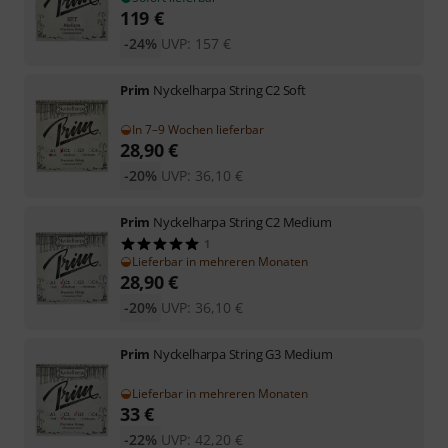
119
€
-24%
UVP:
157
€
Prim
Nyckelharpa String C2 Soft
In 7–9 Wochen lieferbar
28,90
€
-20%
UVP:
36,10
€
Prim
Nyckelharpa String C2 Medium
1
Lieferbar in mehreren Monaten
28,90
€
-20%
UVP:
36,10
€
Prim
Nyckelharpa String G3 Medium
Lieferbar in mehreren Monaten
33
€
-22%
UVP:
42,20
€