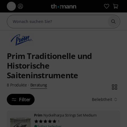
Suche 
Prim Traditionelle und
Historische
Saiteninstrumente
Beratung
8
Produkte
·
Filter
Beliebtheit
Prim
Nyckelharpa Strings Set Medium
1
Sofort lieferbar