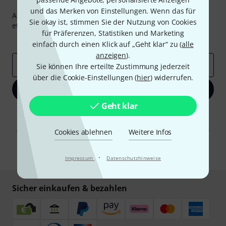
Thomann Newsletter
und das Merken von Einstellungen. Wenn das für
Abonniere den Thomann Newsletter und gewinne mit
Sie okay ist, stimmen Sie der Nutzung von Cookies
etwas Glück einen von
50 Gutscheinen
über jeweils
50€
!
für Präferenzen, Statistiken und Marketing
Inspirierende Beiträge
Deals
Thomann Insights
einfach durch einen Klick auf „Geht klar“ zu (
alle
anzeigen
).
E-Mail-Adresse
*
Sie können Ihre erteilte Zustimmung jederzeit
über die Cookie-Einstellungen (
hier
) widerrufen.
Jetzt anmelden
Geht klar
Mit Klick auf „Jetzt anmelden“ stimmen Sie dem Erhalt von E-Mail-
Werbung und einer Messung des E-Mail-Nutzungsverhaltens zu. Die
Abmeldung ist jederzeit möglich. Weitere Informationen finden Sie in
Cookies ablehnen
Weitere Infos
unseren
Datenschutzhinweisen
.
* Pflichtfeld
·
Impressum
Datenschutzhinweise
Sicher einkaufen & bezahlen