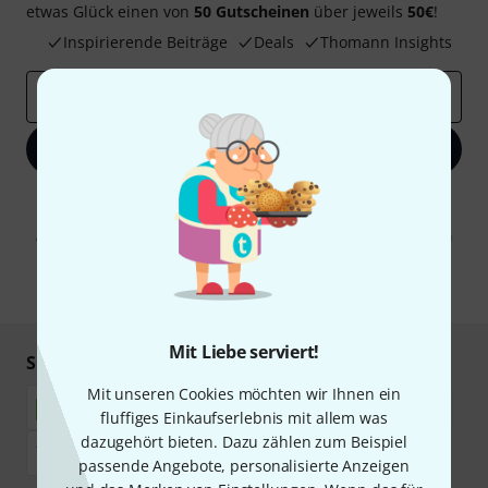
etwas Glück einen von
50 Gutscheinen
über jeweils
50€
!
Inspirierende Beiträge
Deals
Thomann Insights
E-Mail-Adresse
*
Jetzt anmelden
Mit Klick auf „Jetzt anmelden“ stimmen Sie dem Erhalt von E-Mail-
Werbung und einer Messung des E-Mail-Nutzungsverhaltens zu. Die
Abmeldung ist jederzeit möglich. Weitere Informationen finden Sie in
unseren
Datenschutzhinweisen
.
* Pflichtfeld
Mit Liebe serviert!
Sicher einkaufen & bezahlen
Mit unseren Cookies möchten wir Ihnen ein
fluffiges Einkaufserlebnis mit allem was
dazugehört bieten. Dazu zählen zum Beispiel
passende Angebote, personalisierte Anzeigen