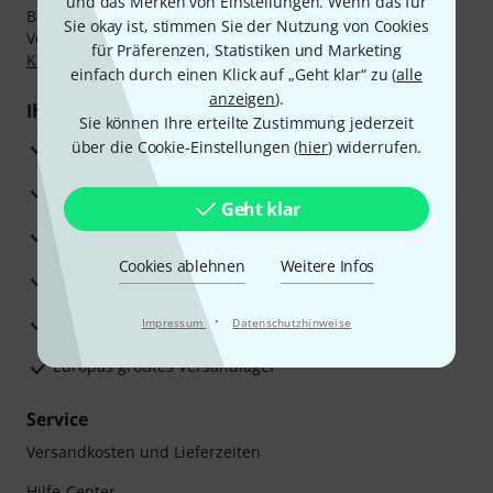
und das Merken von Einstellungen. Wenn das für
Bezahlen Sie vertraulich und sicher per Nachnahme,
Sie okay ist, stimmen Sie der Nutzung von Cookies
Vorkasse, PayPal, Amazon Pay,
Klarna Sofort bezahlen
,
für Präferenzen, Statistiken und Marketing
Klarna Ratenzahlung
oder Kreditkarte.
einfach durch einen Klick auf „Geht klar“ zu (
alle
anzeigen
).
Ihre Vorteile
Sie können Ihre erteilte Zustimmung jederzeit
3 Jahre Thomann Garantie
über die Cookie-Einstellungen (
hier
) widerrufen.
30 Tage Money-Back-Garantie
Geht klar
Reparaturservice
Cookies ablehnen
Weitere Infos
Beratung durch Fachexperten
·
Zufriedenheitsgarantie
Impressum
Datenschutzhinweise
Europas größtes Versandlager
Service
Versandkosten und Lieferzeiten
Hilfe-Center