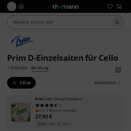
Suche 
Prim D-Einzelsaiten für Cello
Beratung
1
Produkte
·
Filter
Beliebtheit
Prim
Cello String D Medium
2
In 1–2 Wochen lieferbar
27,90
€
-22%
UVP:
35,80
€