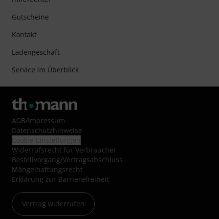
Gutscheine
Kontakt
Ladengeschäft
Service im Überblick
AGB
/
Impressum
Datenschutzhinweise
Cookie-Einstellungen
Widerrufsrecht für Verbraucher
Bestellvorgang/Vertragsabschluss
Mängelhaftungsrecht
Erklärung zur Barrierefreiheit
Vertrag widerrufen