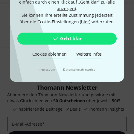
einfach durch einen Klick auf „Geht klar“ zu (
alle
anzeigen
).
Sie können Ihre erteilte Zustimmung jederzeit
Gefällt Ihnen, was Sie sehen?
über die Cookie-Einstellungen (
hier
) widerrufen.
Teilen
Hilfe & Feedback
Geht klar
Cookies ablehnen
Weitere Infos
·
Impressum
Datenschutzhinweise
Thomann Newsletter
Abonniere den Thomann Newsletter und gewinne mit
etwas Glück einen von
50 Gutscheinen
über jeweils
50€
!
Inspirierende Beiträge
Deals
Thomann Insights
E-Mail-Adresse
*