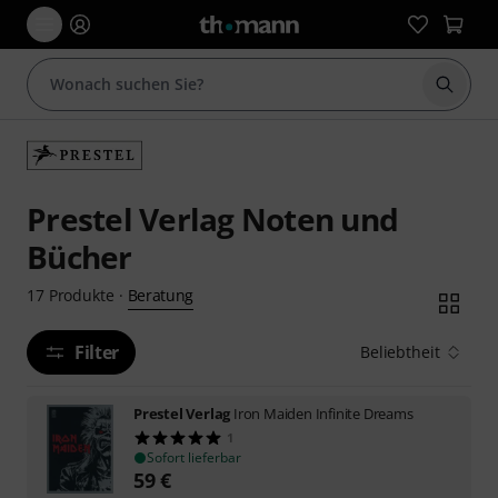
Suche 
Prestel Verlag Noten und
Bücher
Beratung
17
Produkte
·
Filter
Beliebtheit
Prestel Verlag
Iron Maiden Infinite Dreams
1
Sofort lieferbar
59
€