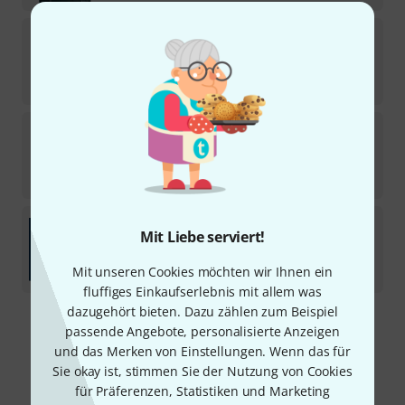
Prestel Verlag
Eurovision Song Contest
Sofort lieferbar
26
€
Prestel Verlag
Vorhang auf! Peter Pan
In 6–8 Wochen lieferbar
26
€
Prestel Verlag
Die Ärzte: Nackt im Wind
Mit Liebe serviert!
Sofort lieferbar
Mit unseren Cookies möchten wir Ihnen ein
49
€
fluffiges Einkaufserlebnis mit allem was
dazugehört bieten. Dazu zählen zum Beispiel
passende Angebote, personalisierte Anzeigen
Kostenloser Versand ab 29 €
und das Merken von Einstellungen. Wenn das für
Alle Preise inkl. MwSt.
Sie okay ist, stimmen Sie der Nutzung von Cookies
für Präferenzen, Statistiken und Marketing