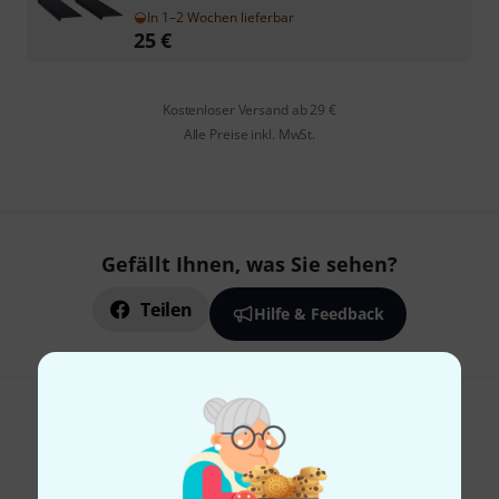
In 1–2 Wochen lieferbar
25
€
Kostenloser Versand ab 29 €
Alle Preise inkl. MwSt.
Gefällt Ihnen, was Sie sehen?
Teilen
Hilfe & Feedback