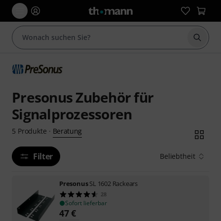
Suche 
Presonus Zubehör für
Signalprozessoren
Beratung
5
Produkte
·
Filter
Beliebtheit
Presonus
SL 1602 Rackears
28
Sofort lieferbar
47
€