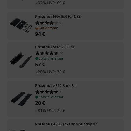
-32%
UVP:
69
€
Presonus
NSB16.8-Rack Kit
9
Auf Anfrage
94
€
Presonus
SLMAD-Rack
10
Sofort lieferbar
57
€
-28%
UVP:
79
€
Presonus
AR12-Rack Ear
4
Sofort lieferbar
20
€
-31%
UVP:
29
€
Presonus
AR8 Rack Ear Mounting Kit