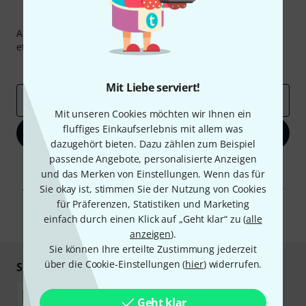
Thomann Newsletter
Abonniere den Thomann Newsletter und gewinne mit
etwas Glück einen von
50 Gutscheinen
über jeweils
50€
!
Inspirierende Beiträge
Deals
Thomann Insights
Mit Liebe serviert!
E-Mail-Adresse
*
Mit unseren Cookies möchten wir Ihnen ein
fluffiges Einkaufserlebnis mit allem was
Jetzt anmelden
dazugehört bieten. Dazu zählen zum Beispiel
passende Angebote, personalisierte Anzeigen
Mit Klick auf „Jetzt anmelden“ stimmen Sie dem Erhalt von E-Mail-
und das Merken von Einstellungen. Wenn das für
Werbung und einer Messung des E-Mail-Nutzungsverhaltens zu. Die
Abmeldung ist jederzeit möglich. Weitere Informationen finden Sie in
Sie okay ist, stimmen Sie der Nutzung von Cookies
unseren
Datenschutzhinweisen
.
für Präferenzen, Statistiken und Marketing
einfach durch einen Klick auf „Geht klar“ zu (
alle
* Pflichtfeld
anzeigen
).
Sie können Ihre erteilte Zustimmung jederzeit
über die Cookie-Einstellungen (
hier
) widerrufen.
Sicher einkaufen & bezahlen
Geht klar