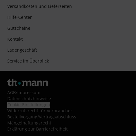
Versandkosten und Lieferzeiten
Hilfe-Center
Gutscheine
Kontakt
Ladengeschäft
Service im Überblick
AGB
/
Impressum
Datenschutzhinweise
Cookie-Einstellungen
Widerrufsrecht für Verbraucher
Bestellvorgang/Vertragsabschluss
Mängelhaftungsrecht
Erklärung zur Barrierefreiheit