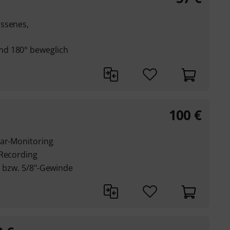
ossenes,
nd 180° beweglich
100
€
Ear-Monitoring
 Recording
p bzw. 5/8"-Gewinde