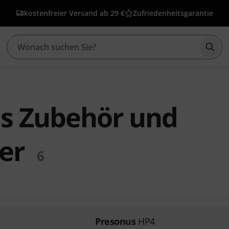
kostenfreier Versand ab 29 €
Zufriedenheitsgarantie
Such
s Zubehör und
er
6
Presonus
HP4