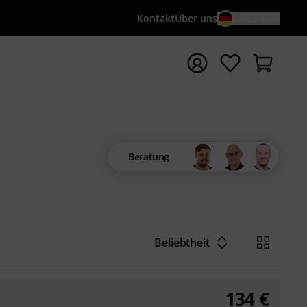
Kontakt
Über uns
DE / €
e mit Suchwort {searchTerm} starten
Beratung
Beliebtheit
134
€