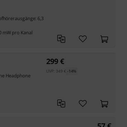
pfhörerausgänge: 6,3
0 mW pro Kanal
299
€
UVP:
349
€
-14%
rme Headphone
57
€