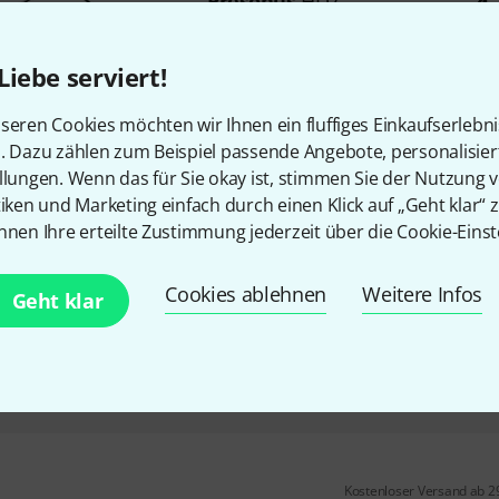
4
Presonus
HD7
100
UV
halboffen
Liebe serviert!
ohrumschließendes Design
präzise Tiefbasswiedergabe
seren Cookies möchten wir Ihnen ein fluffiges Einkaufserlebn
n. Dazu zählen zum Beispiel passende Angebote, personalisie
Sofort lieferbar
llungen. Wenn das für Sie okay ist, stimmen Sie der Nutzung 
tiken und Marketing einfach durch einen Klick auf „Geht klar“ z
nnen Ihre erteilte Zustimmung jederzeit über die Cookie-Einst
Presonus
SP2-ADJ
für Presonus AIR Lautspreche
Cookies ablehnen
Weitere Infos
Geht klar
verstellbar
Farbe: Schwarz
Sofort lieferbar
Kostenloser Versand ab 2