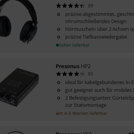
89
präzise abgestimmtes, geschl
ohrumschließendes Design
Hörmuscheln über 2 Achsen u
präzise Tiefbasswiedergabe
Sofort lieferbar
Presonus
HP2
85
ideal für kabelgebundenes In-
gut geeignet auch für mobiles
2 Befestigungsarten: Gürtelcli
zur Stativmontage
In 4–5 Wochen lieferbar