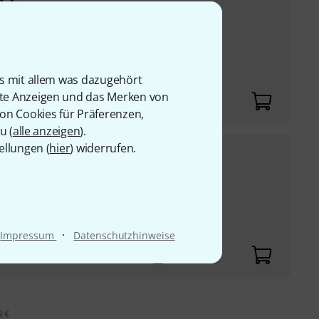
3
€
P:
59
€
-27%
is mit allem was dazugehört
rte Anzeigen und das Merken von
von Cookies für Präferenzen,
u (
alle anzeigen
).
ellungen (
hier
) widerrufen.
39
€
r und Subwoofer
UVP:
59
€
-34%
·
Impressum
Datenschutzhinweise
9 €