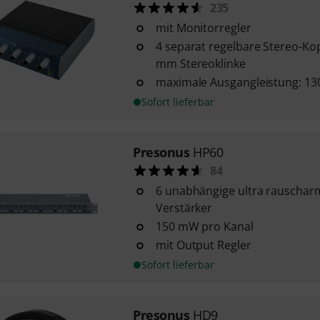
235
mit Monitorregler
4 separat regelbare Stereo-Ko
mm Stereoklinke
maximale Ausgangleistung: 13
Sofort lieferbar
Presonus
HP60
84
6 unabhängige ultra rauscha
Verstärker
150 mW pro Kanal
mit Output Regler
Sofort lieferbar
Presonus
HD9