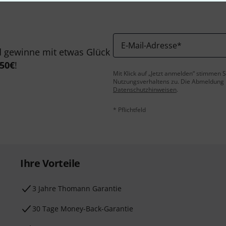
E-Mail-Adresse
*
 gewinne mit etwas Glück
50€
!
Mit Klick auf „Jetzt anmelden“ stimmen
Nutzungsverhaltens zu. Die Abmeldung is
Datenschutzhinweisen
.
* Pflichtfeld
Ihre Vorteile
3 Jahre Thomann Garantie
30 Tage Money-Back-Garantie