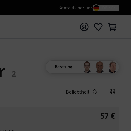
Kontakt
Über uns
DE / €
e mit Suchwort {searchTerm} starten
r
Beratung
2
Beliebtheit
57
€
ossenes,