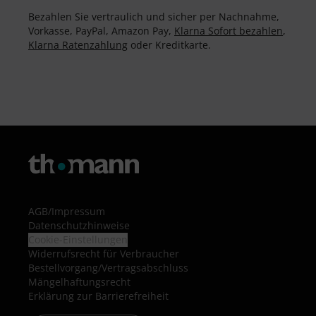
Bezahlen Sie vertraulich und sicher per Nachnahme,
Vorkasse, PayPal, Amazon Pay,
Klarna Sofort bezahlen
,
Klarna Ratenzahlung
oder Kreditkarte.
AGB
/
Impressum
Datenschutzhinweise
Cookie-Einstellungen
Widerrufsrecht für Verbraucher
Bestellvorgang/Vertragsabschluss
Mängelhaftungsrecht
Erklärung zur Barrierefreiheit