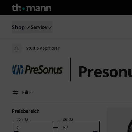
Shop
Service
Studio Kopfhörer
Presonu
Filter
Preisbereich
Von (€)
Bis (€)