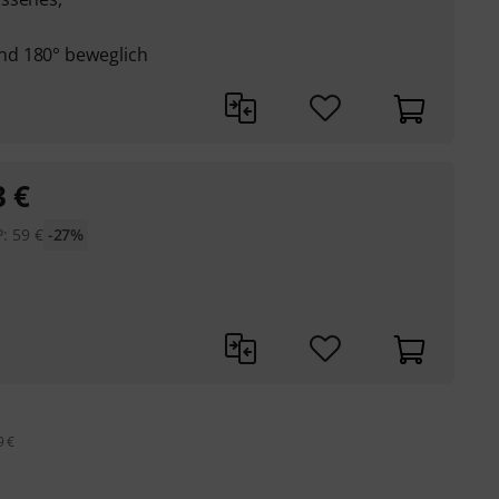
nd 180° beweglich
3
€
P:
59
€
-27%
9 €