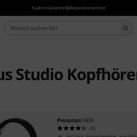
3 Jahre Garantie
Reparaturservice
Such
s Studio Kopfhöre
Presonus
HD9
89
präzise abgestimmtes, geschl