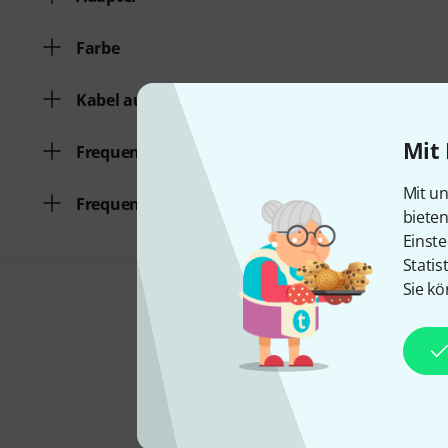
Farbe
Kabel austauschbar
Mit 
Frequenzgang von
Mit un
Frequenzgang bis
biete
Einste
Statis
Sie kö