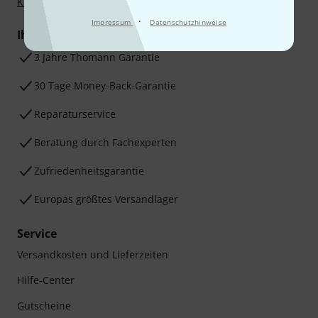
Klarna Ratenzahlung
oder Kreditkarte.
·
Impressum
Datenschutzhinweise
Ihre Vorteile
3 Jahre Thomann Garantie
30 Tage Money-Back-Garantie
Reparaturservice
Beratung durch Fachexperten
Zufriedenheitsgarantie
Europas größtes Versandlager
Service
Versandkosten und Lieferzeiten
Hilfe-Center
Gutscheine