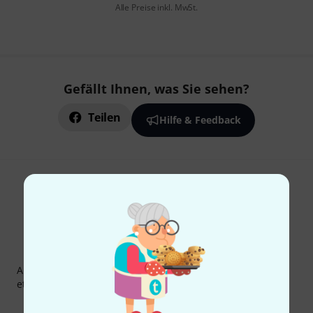
Alle Preise inkl. MwSt.
Gefällt Ihnen, was Sie sehen?
Teilen
Hilfe & Feedback
Thomann Newsletter
Abonniere den Thomann Newsletter und gewinne mit
etwas Glück einen von
50 Gutscheinen
über jeweils
50€
!
Inspirierende Beiträge
Deals
Thomann Insights