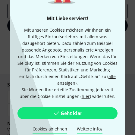
E-Mail-Adresse
*
Mit Liebe serviert!
Jetzt anmelden
Mit unseren Cookies möchten wir Ihnen ein
fluffiges Einkaufserlebnis mit allem was
Mit Klick auf „Jetzt anmelden“ stimmen Sie dem Erhalt von E-Mail-
dazugehört bieten. Dazu zählen zum Beispiel
Werbung und einer Messung des E-Mail-Nutzungsverhaltens zu. Die
Abmeldung ist jederzeit möglich. Weitere Informationen finden Sie in
passende Angebote, personalisierte Anzeigen
unseren
Datenschutzhinweisen
.
und das Merken von Einstellungen. Wenn das für
Sie okay ist, stimmen Sie der Nutzung von Cookies
* Pflichtfeld
für Präferenzen, Statistiken und Marketing
einfach durch einen Klick auf „Geht klar“ zu (
alle
anzeigen
).
Sicher einkaufen & bezahlen
Sie können Ihre erteilte Zustimmung jederzeit
über die Cookie-Einstellungen (
hier
) widerrufen.
Geht klar
Bezahlen Sie vertraulich und sicher per Nachnahme,
Cookies ablehnen
Weitere Infos
Vorkasse, PayPal, Amazon Pay,
Klarna Sofort bezahlen
,