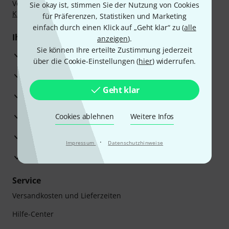
Vorkasse, PayPal, Amazon Pay,
Klarna Sofort bezahlen
,
Sie okay ist, stimmen Sie der Nutzung von Cookies
Klarna Ratenzahlung
oder Kreditkarte.
für Präferenzen, Statistiken und Marketing
einfach durch einen Klick auf „Geht klar“ zu (
alle
Ihre Vorteile
anzeigen
).
Sie können Ihre erteilte Zustimmung jederzeit
3 Jahre Thomann Garantie
über die Cookie-Einstellungen (
hier
) widerrufen.
30 Tage Money-Back-Garantie
Geht klar
Reparaturservice
Beratung durch Fachexperten
Cookies ablehnen
Weitere Infos
Zufriedenheitsgarantie
·
Impressum
Datenschutzhinweise
Europas größtes Versandlager
Service
Versandkosten und Lieferzeiten
Hilfe-Center