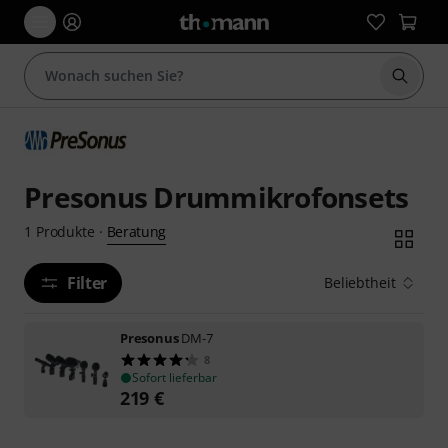
Suche 
Presonus Drummikrofonsets
Beratung
1
Produkte
·
Filter
Beliebtheit
Presonus
DM-7
8
Sofort lieferbar
219
€