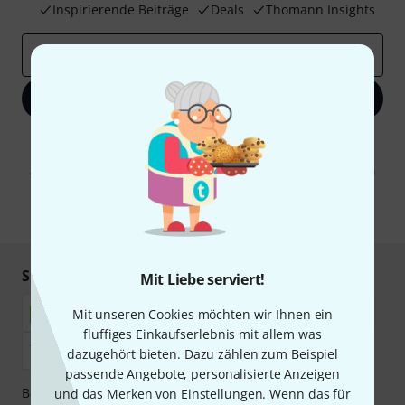
Inspirierende Beiträge
Deals
Thomann Insights
E-Mail-Adresse
*
Jetzt anmelden
Mit Klick auf „Jetzt anmelden“ stimmen Sie dem Erhalt von E-Mail-
Werbung und einer Messung des E-Mail-Nutzungsverhaltens zu. Die
Abmeldung ist jederzeit möglich. Weitere Informationen finden Sie in
unseren
Datenschutzhinweisen
.
* Pflichtfeld
Sicher einkaufen & bezahlen
Mit Liebe serviert!
Mit unseren Cookies möchten wir Ihnen ein
fluffiges Einkaufserlebnis mit allem was
dazugehört bieten. Dazu zählen zum Beispiel
passende Angebote, personalisierte Anzeigen
Bezahlen Sie vertraulich und sicher per Nachnahme,
und das Merken von Einstellungen. Wenn das für