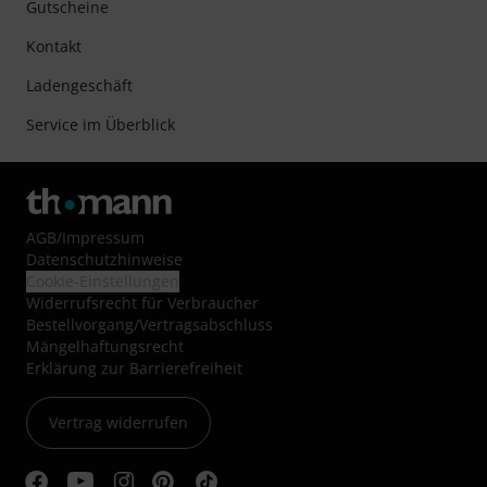
Gutscheine
Kontakt
Ladengeschäft
Service im Überblick
AGB
/
Impressum
Datenschutzhinweise
Cookie-Einstellungen
Widerrufsrecht für Verbraucher
Bestellvorgang/Vertragsabschluss
Mängelhaftungsrecht
Erklärung zur Barrierefreiheit
Vertrag widerrufen