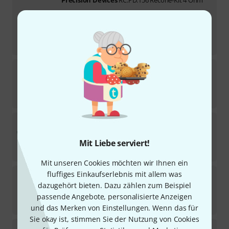
Sofort lieferbar
115
€
-28%
UVP:
159
€
Precision Devices
CD2
6
In 1–2 Wochen lieferbar
179
€
Precision Devices
PD.121/2 8 Ohm
14
In 5–7 Wochen lieferbar
Mit Liebe serviert!
199
€
Mit unseren Cookies möchten wir Ihnen ein
Precision Devices
RC.PD.156 Recone-Kit 8 Ohm
fluffiges Einkaufserlebnis mit allem was
dazugehört bieten. Dazu zählen zum Beispiel
2
Auf Anfrage
passende Angebote, personalisierte Anzeigen
159
€
und das Merken von Einstellungen. Wenn das für
Sie okay ist, stimmen Sie der Nutzung von Cookies
Precision Devices
RC.PD.154C001 Recone-Kit