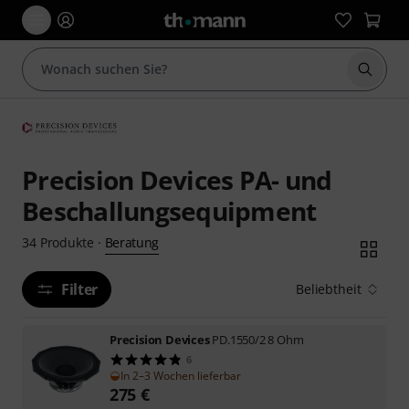
Suche 
Precision Devices PA- und
Beschallungsequipment
Beratung
34
Produkte
·
Filter
Beliebtheit
Precision Devices
PD.1550/2 8 Ohm
6
In 2–3 Wochen lieferbar
275
€