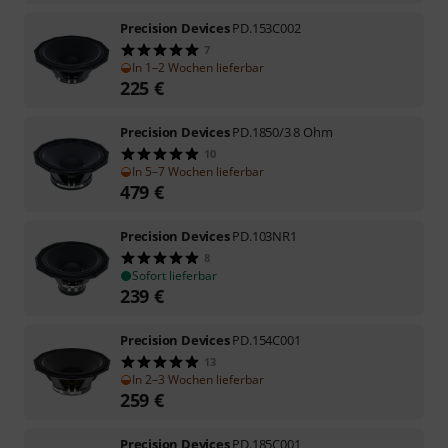
Precision Devices
PD.153C002
7
In 1–2 Wochen lieferbar
225
€
Precision Devices
PD.1850/3 8 Ohm
10
In 5–7 Wochen lieferbar
479
€
Precision Devices
PD.103NR1
8
Sofort lieferbar
239
€
Precision Devices
PD.154C001
13
In 2–3 Wochen lieferbar
259
€
Precision Devices
PD.185C001