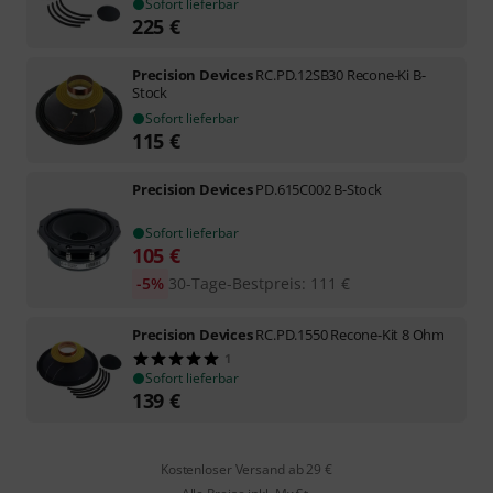
Sofort lieferbar
225
€
Precision Devices
RC.PD.12SB30 Recone-Ki B-
Stock
Sofort lieferbar
115
€
Precision Devices
PD.615C002 B-Stock
Sofort lieferbar
105
€
-5%
30-Tage-Bestpreis
:
111
€
Precision Devices
RC.PD.1550 Recone-Kit 8 Ohm
1
Sofort lieferbar
139
€
Kostenloser Versand ab 29 €