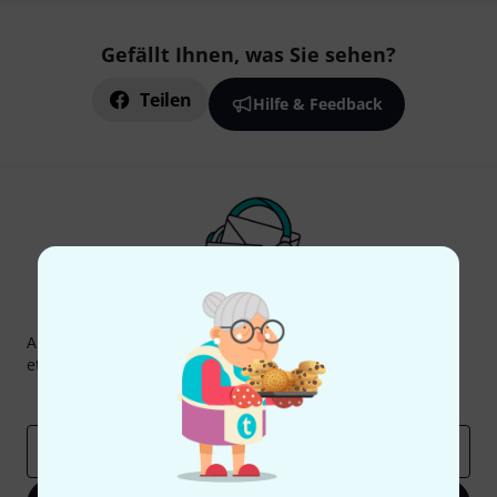
Gefällt Ihnen, was Sie sehen?
Teilen
Hilfe & Feedback
Thomann Newsletter
Abonniere den Thomann Newsletter und gewinne mit
etwas Glück einen von
50 Gutscheinen
über jeweils
50€
!
Inspirierende Beiträge
Deals
Thomann Insights
E-Mail-Adresse
*