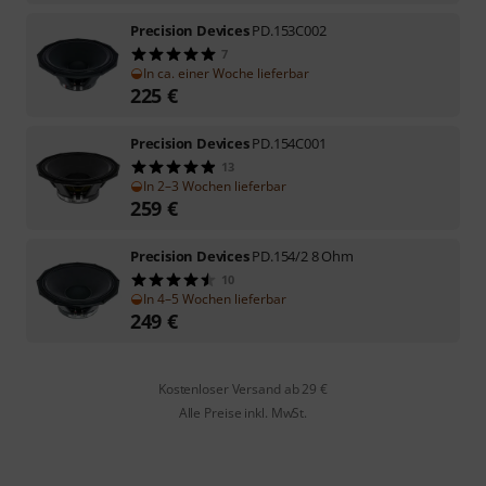
Precision Devices
PD.153C002
7
In ca. einer Woche lieferbar
225
€
Precision Devices
PD.154C001
13
In 2–3 Wochen lieferbar
259
€
Precision Devices
PD.154/2 8 Ohm
10
In 4–5 Wochen lieferbar
249
€
Kostenloser Versand ab 29 €
Alle Preise inkl. MwSt.