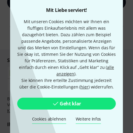
Jetzt anmelden
Mit Liebe serviert!
Mit Klick auf „Jetzt anmelden“ stimmen Sie dem Erhalt von E-Mail-
Werbung und einer Messung des E-Mail-Nutzungsverhaltens zu. Die
Mit unseren Cookies möchten wir Ihnen ein
Abmeldung ist jederzeit möglich. Weitere Informationen finden Sie in
fluffiges Einkaufserlebnis mit allem was
unseren
Datenschutzhinweisen
.
dazugehört bieten. Dazu zählen zum Beispiel
* Pflichtfeld
passende Angebote, personalisierte Anzeigen
und das Merken von Einstellungen. Wenn das für
Sie okay ist, stimmen Sie der Nutzung von Cookies
Sicher einkaufen & bezahlen
für Präferenzen, Statistiken und Marketing
einfach durch einen Klick auf „Geht klar“ zu (
alle
anzeigen
).
Sie können Ihre erteilte Zustimmung jederzeit
über die Cookie-Einstellungen (
hier
) widerrufen.
Bezahlen Sie vertraulich und sicher per Nachnahme,
Geht klar
Vorkasse, PayPal, Amazon Pay,
Klarna Sofort bezahlen
,
Klarna Ratenzahlung
oder Kreditkarte.
Cookies ablehnen
Weitere Infos
Ihre Vorteile