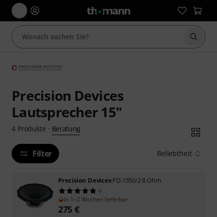
Suche 
Precision Devices
Lautsprecher 15"
Beratung
4
Produkte
·
Filter
Beliebtheit
Precision Devices
PD.1550/2 8 Ohm
6
In 1–2 Wochen lieferbar
275
€