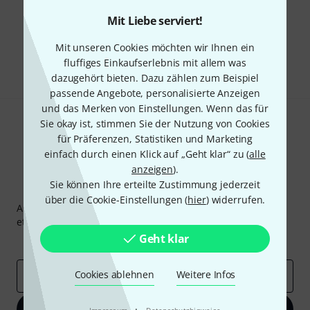
Mit Liebe serviert!
Gefällt Ihnen, was Sie sehen?
Mit unseren Cookies möchten wir Ihnen ein
Teilen
Hilfe & Feedback
fluffiges Einkaufserlebnis mit allem was
dazugehört bieten. Dazu zählen zum Beispiel
passende Angebote, personalisierte Anzeigen
und das Merken von Einstellungen. Wenn das für
Sie okay ist, stimmen Sie der Nutzung von Cookies
für Präferenzen, Statistiken und Marketing
einfach durch einen Klick auf „Geht klar“ zu (
alle
anzeigen
).
Sie können Ihre erteilte Zustimmung jederzeit
Thomann Newsletter
über die Cookie-Einstellungen (
hier
) widerrufen.
Abonniere den Thomann Newsletter und gewinne mit
etwas Glück einen von
50 Gutscheinen
über jeweils
50€
!
Geht klar
Inspirierende Beiträge
Deals
Thomann Insights
Cookies ablehnen
Weitere Infos
E-Mail-Adresse
*
Jetzt anmelden
·