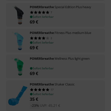
POWERbreathe
Special Edition Plus heavy
7
Sofort lieferbar
69
€
POWERbreathe
Fitness Plus medium blue
2
Sofort lieferbar
69
€
POWERbreathe
Wellness Plus light green
Sofort lieferbar
69
€
POWERbreathe
Shaker Classic
17
Sofort lieferbar
35
€
-23%
UVP:
45,21
€