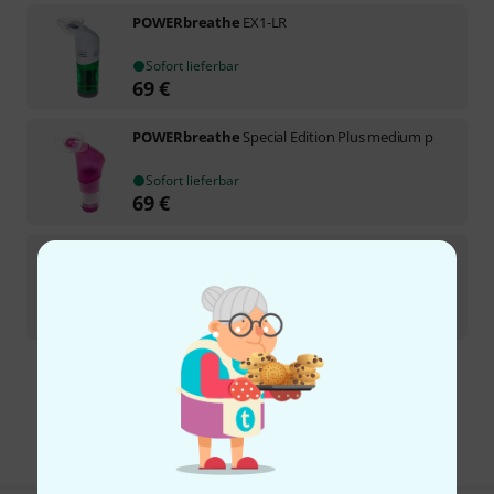
POWERbreathe
EX1-LR
Sofort lieferbar
69
€
POWERbreathe
Special Edition Plus medium p
Sofort lieferbar
69
€
POWERbreathe
Mouthpiece
3
Sofort lieferbar
5,90
€
Kostenloser Versand ab 29 €
Alle Preise inkl. MwSt.