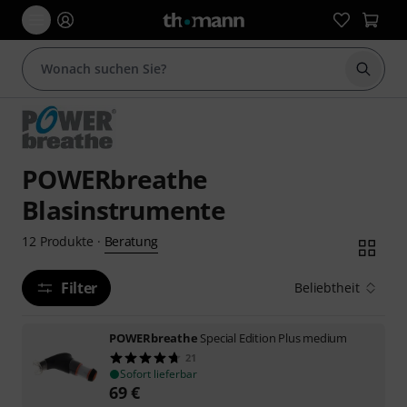
Suche 
POWERbreathe
Blasinstrumente
Beratung
12
Produkte
·
Filter
Beliebtheit
POWERbreathe
Special Edition Plus medium
21
Sofort lieferbar
69
€