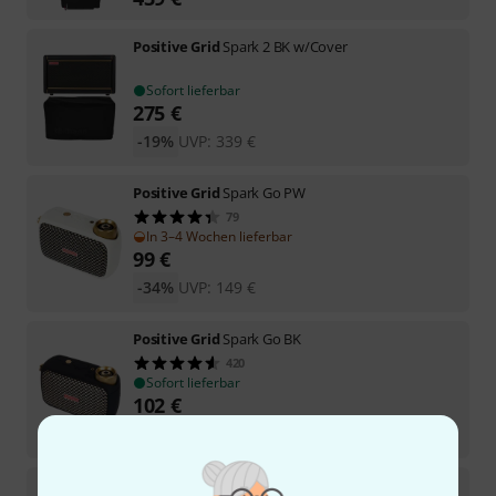
Positive Grid
Spark 2 BK w/Cover
Sofort lieferbar
275
€
-19%
UVP:
339
€
Positive Grid
Spark Go PW
79
In 3–4 Wochen lieferbar
99
€
-34%
UVP:
149
€
Positive Grid
Spark Go BK
420
Sofort lieferbar
102
€
-32%
UVP:
149
€
Positive Grid
Spark 2 BK Bundle