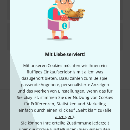
Sofort lieferbar
505
€
Positive Grid
Reactor 50 B-Stock
Produkt ist ausverkauft
322
€
Mit Liebe serviert!
Kostenloser Versand ab 29 €
Mit unseren Cookies möchten wir Ihnen ein
Alle Preise inkl. MwSt.
fluffiges Einkaufserlebnis mit allem was
dazugehört bieten. Dazu zählen zum Beispiel
passende Angebote, personalisierte Anzeigen
und das Merken von Einstellungen. Wenn das für
Sie okay ist, stimmen Sie der Nutzung von Cookies
Gefällt Ihnen, was Sie sehen?
für Präferenzen, Statistiken und Marketing
einfach durch einen Klick auf „Geht klar“ zu (
alle
Teilen
Hilfe & Feedback
anzeigen
).
Sie können Ihre erteilte Zustimmung jederzeit
über die Cookie-Einstellungen (
hier
) widerrufen.