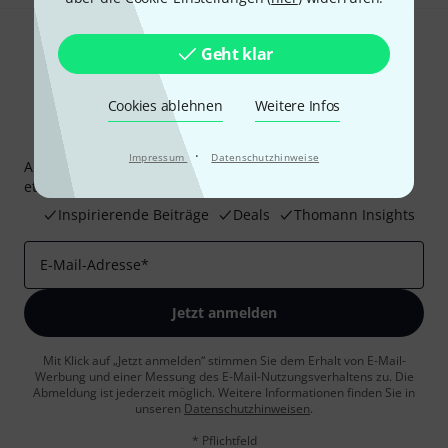
Geht klar
Cookies ablehnen
Weitere Infos
Thomann Newsletter
·
Impressum
Datenschutzhinweise
Abonniere den Thomann Newsletter und gewinne mit
etwas Glück einen von
50 Gutscheinen
über jeweils
50€
!
Inspirierende Beiträge
Deals
Thomann Insights
E-Mail-Adresse
*
Jetzt anmelden
Mit Klick auf „Jetzt anmelden“ stimmen Sie dem Erhalt von E-Mail-
Werbung und einer Messung des E-Mail-Nutzungsverhaltens zu. Die
Abmeldung ist jederzeit möglich. Weitere Informationen finden Sie in
unseren
Datenschutzhinweisen
.
* Pflichtfeld