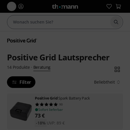
Suche 
Positive Grid Lautsprecher
Beratung
14
Produkte
·
Filter
Beliebtheit
Positive Grid
Spark Battery Pack
90
Sofort lieferbar
73
€
-18%
UVP:
89
€