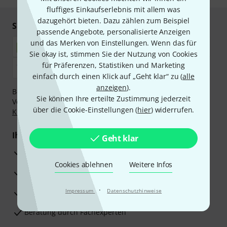
fluffiges Einkaufserlebnis mit allem was
dazugehört bieten. Dazu zählen zum Beispiel
Sicher einkaufen & bezahlen
passende Angebote, personalisierte Anzeigen
und das Merken von Einstellungen. Wenn das für
Sie okay ist, stimmen Sie der Nutzung von Cookies
für Präferenzen, Statistiken und Marketing
einfach durch einen Klick auf „Geht klar“ zu (
alle
anzeigen
).
Bezahlen Sie vertraulich und sicher per Nachnahme,
Sie können Ihre erteilte Zustimmung jederzeit
Vorkasse, PayPal, Amazon Pay,
Klarna Sofort bezahlen
,
über die Cookie-Einstellungen (
hier
) widerrufen.
Klarna Ratenzahlung
oder Kreditkarte.
Ihre Vorteile
Geht klar
3 Jahre Thomann Garantie
Cookies ablehnen
Weitere Infos
30 Tage Money-Back-Garantie
·
Reparaturservice
Impressum
Datenschutzhinweise
Beratung durch Fachexperten