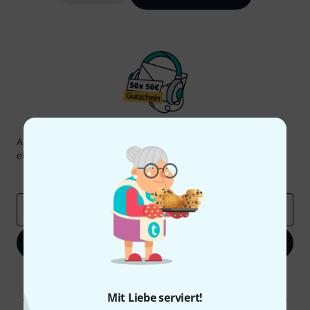
Thomann Newsletter
Abonniere den Thomann Newsletter und gewinne mit
etwas Glück einen von
50 Gutscheinen
über jeweils
50€
!
Inspirierende Beiträge
Deals
Thomann Insights
E-Mail-Adresse
*
Jetzt anmelden
Mit Klick auf „Jetzt anmelden“ stimmen Sie dem Erhalt von E-Mail-
Werbung und einer Messung des E-Mail-Nutzungsverhaltens zu. Die
Mit Liebe serviert!
Abmeldung ist jederzeit möglich. Weitere Informationen finden Sie in
unseren
Datenschutzhinweisen
.