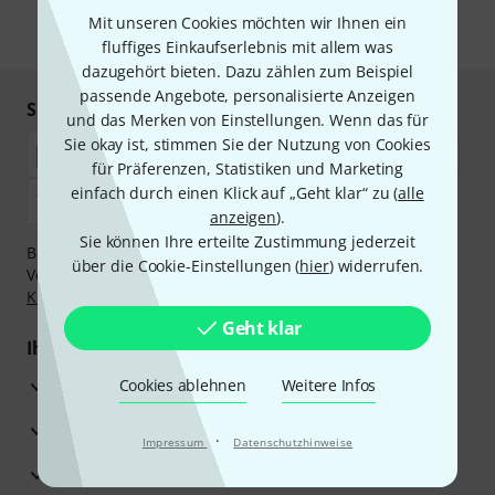
Mit unseren Cookies möchten wir Ihnen ein
* Pflichtfeld
fluffiges Einkaufserlebnis mit allem was
dazugehört bieten. Dazu zählen zum Beispiel
passende Angebote, personalisierte Anzeigen
Sicher einkaufen & bezahlen
und das Merken von Einstellungen. Wenn das für
Sie okay ist, stimmen Sie der Nutzung von Cookies
für Präferenzen, Statistiken und Marketing
einfach durch einen Klick auf „Geht klar“ zu (
alle
anzeigen
).
Sie können Ihre erteilte Zustimmung jederzeit
Bezahlen Sie vertraulich und sicher per Nachnahme,
über die Cookie-Einstellungen (
hier
) widerrufen.
Vorkasse, PayPal, Amazon Pay,
Klarna Sofort bezahlen
,
Klarna Ratenzahlung
oder Kreditkarte.
Geht klar
Ihre Vorteile
3 Jahre Thomann Garantie
Cookies ablehnen
Weitere Infos
30 Tage Money-Back-Garantie
·
Impressum
Datenschutzhinweise
Reparaturservice