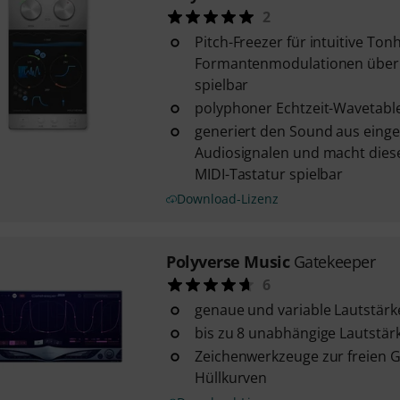
2
Pitch-Freezer für intuitive To
Formantenmodulationen über 
spielbar
polyphoner Echtzeit-Wavetabl
generiert den Sound aus eing
Audiosignalen und macht diese
MIDI-Tastatur spielbar
Download-Lizenz
Polyverse Music
Gatekeeper
6
genaue und variable Lautstär
bis zu 8 unabhängige Lautstär
Zeichenwerkzeuge zur freien G
Hüllkurven