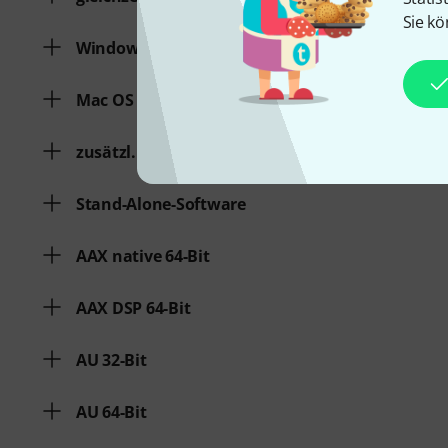
Sie kö
Windows
Mac OS (64 Bit)
zusätzl. Systemvoraussetzungen
Stand-Alone-Software
AAX native 64-Bit
AAX DSP 64-Bit
AU 32-Bit
AU 64-Bit