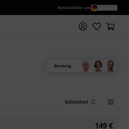
Kontakt
Über uns
DE / €
e mit Suchwort {searchTerm} starten
Beratung
Beliebtheit
149
€