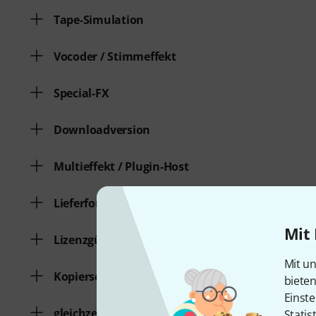
Tape-Simulation
Vocoder / Stimmeffekt
Special-FX
Downloadversion
Multieffekt / Plugin-Host
Lieferform
Mit 
Lizenzgültigkeit
Mit un
Kopierschutz
biete
Einste
gleichzeitige Freischaltungen
Statis