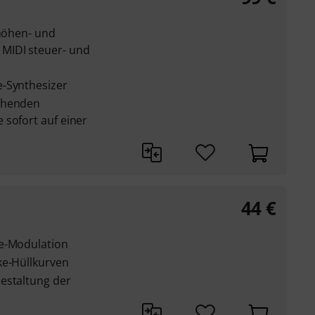
nhöhen- und
MIDI steuer- und
e-Synthesizer
ehenden
 sofort auf einer
44
€
ke-Modulation
ke-Hüllkurven
estaltung der