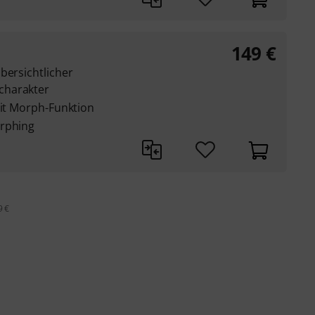
149
€
bersichtlicher
charakter
mit Morph-Funktion
orphing
9 €