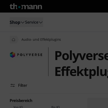
Shop
Service
Audio- und Effektplugins
Polyvers
Effektplu
Filter
Preisbereich
Von (€)
Bis (€)