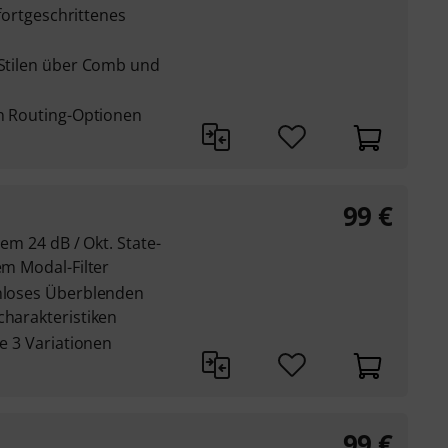
r fortgeschrittenes
 Stilen über Comb und
en Routing-Optionen
99
€
hem 24 dB / Okt. State-
em Modal-Filter
enloses Überblenden
charakteristiken
je 3 Variationen
99
€