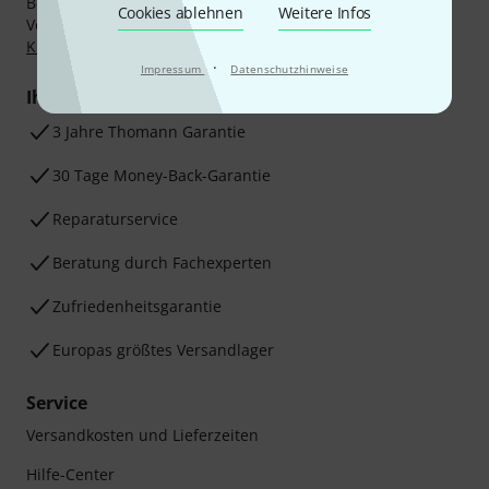
Bezahlen Sie vertraulich und sicher per Nachnahme,
Cookies ablehnen
Weitere Infos
Vorkasse, PayPal, Amazon Pay,
Klarna Sofort bezahlen
,
Klarna Ratenzahlung
oder Kreditkarte.
·
Impressum
Datenschutzhinweise
Ihre Vorteile
3 Jahre Thomann Garantie
30 Tage Money-Back-Garantie
Reparaturservice
Beratung durch Fachexperten
Zufriedenheitsgarantie
Europas größtes Versandlager
Service
Versandkosten und Lieferzeiten
Hilfe-Center