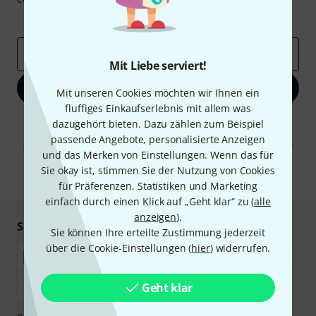
Inspirierende Beiträge
Deals
Thomann Insights
E-Mail-Adresse
*
Mit Liebe serviert!
Jetzt anmelden
Mit unseren Cookies möchten wir Ihnen ein
fluffiges Einkaufserlebnis mit allem was
Mit Klick auf „Jetzt anmelden“ stimmen Sie dem Erhalt von E-Mail-
dazugehört bieten. Dazu zählen zum Beispiel
Werbung und einer Messung des E-Mail-Nutzungsverhaltens zu. Die
passende Angebote, personalisierte Anzeigen
Abmeldung ist jederzeit möglich. Weitere Informationen finden Sie in
und das Merken von Einstellungen. Wenn das für
unseren
Datenschutzhinweisen
.
Sie okay ist, stimmen Sie der Nutzung von Cookies
* Pflichtfeld
für Präferenzen, Statistiken und Marketing
einfach durch einen Klick auf „Geht klar“ zu (
alle
anzeigen
).
Sicher einkaufen & bezahlen
Sie können Ihre erteilte Zustimmung jederzeit
über die Cookie-Einstellungen (
hier
) widerrufen.
Geht klar