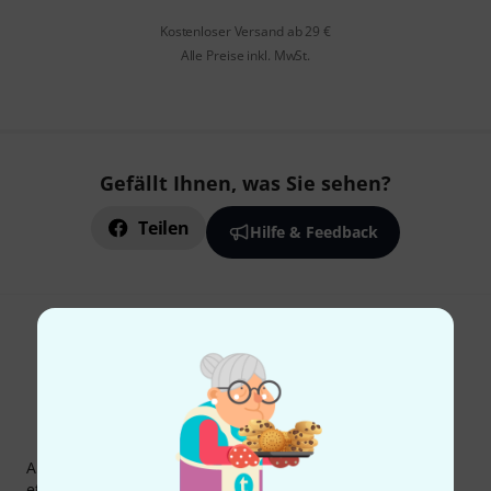
Kostenloser Versand ab 29 €
Alle Preise inkl. MwSt.
Gefällt Ihnen, was Sie sehen?
Teilen
Hilfe & Feedback
Thomann Newsletter
Abonniere den Thomann Newsletter und gewinne mit
etwas Glück einen von
50 Gutscheinen
über jeweils
50€
!