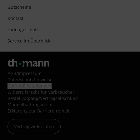
Gutscheine
Kontakt
Ladengeschäft
Service im Überblick
AGB
/
Impressum
Datenschutzhinweise
Cookie-Einstellungen
Widerrufsrecht für Verbraucher
Bestellvorgang/Vertragsabschluss
Mängelhaftungsrecht
Erklärung zur Barrierefreiheit
Vertrag widerrufen