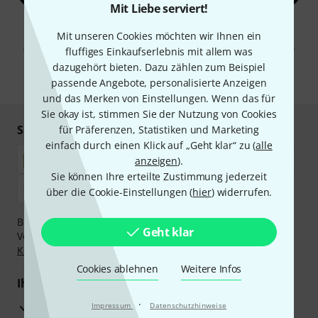
Mit Liebe serviert!
Mit Klick auf „Jetzt anmelden“ stimmen Sie dem Erhalt von E-Mail-
Mit unseren Cookies möchten wir Ihnen ein
Werbung und einer Messung des E-Mail-Nutzungsverhaltens zu. Die
Abmeldung ist jederzeit möglich. Weitere Informationen finden Sie in
fluffiges Einkaufserlebnis mit allem was
unseren
Datenschutzhinweisen
.
dazugehört bieten. Dazu zählen zum Beispiel
* Pflichtfeld
passende Angebote, personalisierte Anzeigen
und das Merken von Einstellungen. Wenn das für
Sie okay ist, stimmen Sie der Nutzung von Cookies
Sicher einkaufen & bezahlen
für Präferenzen, Statistiken und Marketing
einfach durch einen Klick auf „Geht klar“ zu (
alle
anzeigen
).
Sie können Ihre erteilte Zustimmung jederzeit
über die Cookie-Einstellungen (
hier
) widerrufen.
Bezahlen Sie vertraulich und sicher per Nachnahme,
Geht klar
Vorkasse, PayPal, Amazon Pay,
Klarna Sofort bezahlen
,
Klarna Ratenzahlung
oder Kreditkarte.
Cookies ablehnen
Weitere Infos
Ihre Vorteile
·
3 Jahre Thomann Garantie
Impressum
Datenschutzhinweise