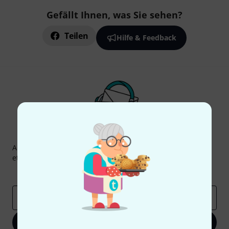
Gefällt Ihnen, was Sie sehen?
Teilen
Hilfe & Feedback
Thomann Newsletter
Abonniere den Thomann Newsletter und gewinne mit
etwas Glück einen von
50 Gutscheinen
über jeweils
50€
!
Inspirierende Beiträge
Deals
Thomann Insights
E-Mail-Adresse
*
Jetzt anmelden