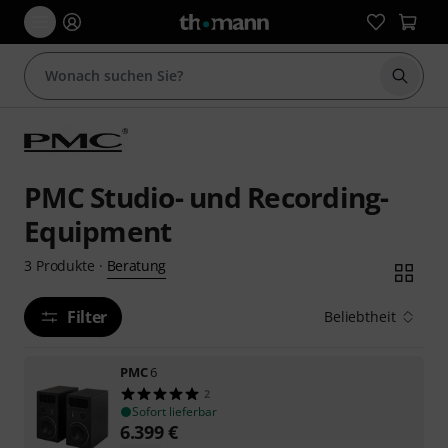
Suche 
PMC Studio- und Recording-
Equipment
Beratung
3
Produkte
·
Filter
Beliebtheit
PMC
6
2
Sofort lieferbar
6.399
€