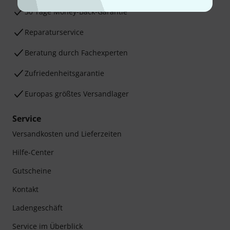
30 Tage Money-Back-Garantie
Reparaturservice
Beratung durch Fachexperten
Zufriedenheitsgarantie
Europas größtes Versandlager
Service
Versandkosten und Lieferzeiten
Hilfe-Center
Gutscheine
Kontakt
Ladengeschäft
Service im Überblick