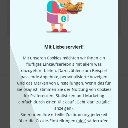
29
€
Playwood
Xylophone Mallet XB-6B
4
Sofort lieferbar
35
€
Mit Liebe serviert!
Kostenloser Versand ab 29 €
Alle Preise inkl. MwSt.
Mit unseren Cookies möchten wir Ihnen ein
fluffiges Einkaufserlebnis mit allem was
dazugehört bieten. Dazu zählen zum Beispiel
passende Angebote, personalisierte Anzeigen
und das Merken von Einstellungen. Wenn das für
Gefällt Ihnen, was Sie sehen?
Sie okay ist, stimmen Sie der Nutzung von Cookies
für Präferenzen, Statistiken und Marketing
Teilen
Hilfe & Feedback
einfach durch einen Klick auf „Geht klar“ zu (
alle
anzeigen
).
Sie können Ihre erteilte Zustimmung jederzeit
über die Cookie-Einstellungen (
hier
) widerrufen.