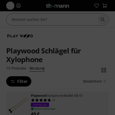
Suche 
Playwood Schlägel für
Xylophone
Beratung
15
Produkte
·
Filter
Beliebtheit
Playwood
Xylophone Mallet XB-10
51
TOP-SELLER
Sofort lieferbar
49
€