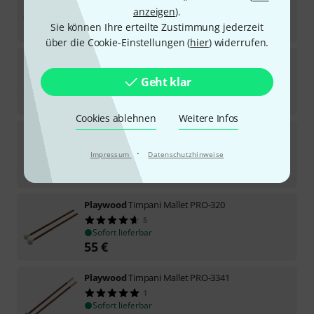
2
anzeigen
).
Sofort lieferbar
79
€
Sie können Ihre erteilte Zustimmung jederzeit
über die Cookie-Einstellungen (
hier
) widerrufen.
Playwood
Timpani Mallet PRO-131
Geht klar
Sofort lieferbar
59
€
Cookies ablehnen
Weitere Infos
Playwood
Timpani Mallet PRO-3342
1
·
Impressum
Datenschutzhinweise
Sofort lieferbar
69
€
Playwood
Timpani Mallet PRO-320
5
Sofort lieferbar
55
€
Playwood
Timpani Mallet PRO-3341
1
Sofort lieferbar