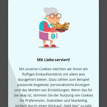
Playwood
Timpani Mallet PRO-130
6
Sofort lieferbar
55
€
Playwood
Timpani Mallet PRO-460
Sofort lieferbar
59
€
Playwood
Timpani Mallet PRO-440
3
Mit Liebe serviert!
Sofort lieferbar
59
€
Mit unseren Cookies möchten wir Ihnen ein
fluffiges Einkaufserlebnis mit allem was
Playwood
Timpani Mallet PRO-3115
dazugehört bieten. Dazu zählen zum Beispiel
passende Angebote, personalisierte Anzeigen
Sofort lieferbar
und das Merken von Einstellungen. Wenn das für
75
€
Sie okay ist, stimmen Sie der Nutzung von Cookies
für Präferenzen, Statistiken und Marketing
Playwood
Timpani Mallet PRO-3117
einfach durch einen Klick auf „Geht klar“ zu (
alle