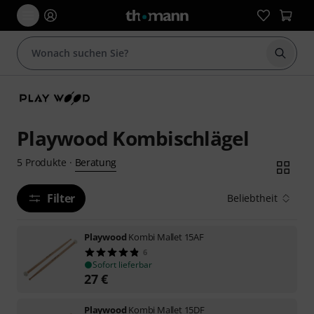
Suche 
Playwood Kombischlägel
Beratung
5
Produkte
·
Filter
Beliebtheit
Playwood
Kombi Mallet 15AF
6
Sofort lieferbar
27
€
Playwood
Kombi Mallet 15DF