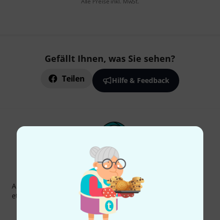
Alle Preise inkl. MwSt.
Gefällt Ihnen, was Sie sehen?
Teilen
Hilfe & Feedback
Thomann Newsletter
Abonniere den Thomann Newsletter und gewinne mit
etwas Glück einen von
50 Gutscheinen
über jeweils
50€
!
Inspirierende Beiträge
Deals
Thomann Insights