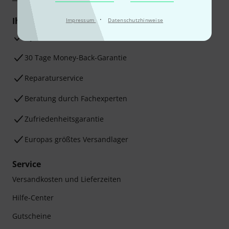
·
Ihre Vorteile
Impressum
Datenschutzhinweise
3 Jahre Thomann Garantie
30 Tage Money-Back-Garantie
Reparaturservice
Beratung durch Fachexperten
Zufriedenheitsgarantie
Europas größtes Versandlager
Service
Versandkosten und Lieferzeiten
Hilfe-Center
Gutscheine