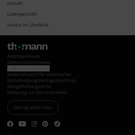
Kontakt
Ladengeschäft
Service im Überblick
AGB
/
Impressum
Datenschutzhinweise
Cookie-Einstellungen
Widerrufsrecht für Verbraucher
Bestellvorgang/Vertragsabschluss
Mängelhaftungsrecht
Erklärung zur Barrierefreiheit
Vertrag widerrufen