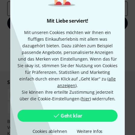
E-Mail-Adresse
*
Mit Liebe serviert!
Jetzt anmelden
Mit unseren Cookies möchten wir Ihnen ein
Mit Klick auf „Jetzt anmelden“ stimmen Sie dem Erhalt von E-Mail-
fluffiges Einkaufserlebnis mit allem was
Werbung und einer Messung des E-Mail-Nutzungsverhaltens zu. Die
dazugehört bieten. Dazu zählen zum Beispiel
Abmeldung ist jederzeit möglich. Weitere Informationen finden Sie in
passende Angebote, personalisierte Anzeigen
unseren
Datenschutzhinweisen
.
und das Merken von Einstellungen. Wenn das für
* Pflichtfeld
Sie okay ist, stimmen Sie der Nutzung von Cookies
für Präferenzen, Statistiken und Marketing
einfach durch einen Klick auf „Geht klar“ zu (
alle
Sicher einkaufen & bezahlen
anzeigen
).
Sie können Ihre erteilte Zustimmung jederzeit
über die Cookie-Einstellungen (
hier
) widerrufen.
Geht klar
Bezahlen Sie vertraulich und sicher per Nachnahme,
Vorkasse, PayPal, Amazon Pay,
Klarna Sofort bezahlen
,
Cookies ablehnen
Weitere Infos
Klarna Ratenzahlung
oder Kreditkarte.