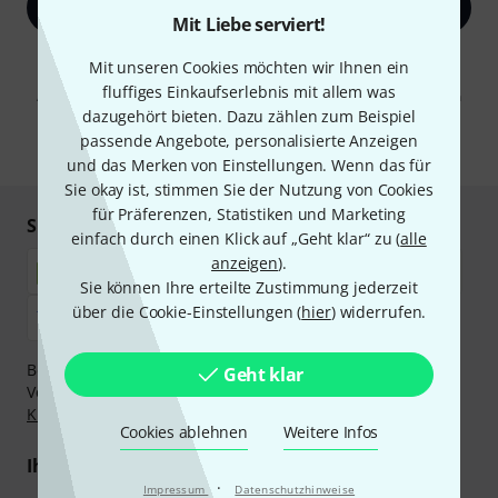
Jetzt anmelden
Mit Liebe serviert!
Mit Klick auf „Jetzt anmelden“ stimmen Sie dem Erhalt von E-Mail-
Mit unseren Cookies möchten wir Ihnen ein
Werbung und einer Messung des E-Mail-Nutzungsverhaltens zu. Die
fluffiges Einkaufserlebnis mit allem was
Abmeldung ist jederzeit möglich. Weitere Informationen finden Sie in
unseren
Datenschutzhinweisen
.
dazugehört bieten. Dazu zählen zum Beispiel
passende Angebote, personalisierte Anzeigen
* Pflichtfeld
und das Merken von Einstellungen. Wenn das für
Sie okay ist, stimmen Sie der Nutzung von Cookies
für Präferenzen, Statistiken und Marketing
Sicher einkaufen & bezahlen
einfach durch einen Klick auf „Geht klar“ zu (
alle
anzeigen
).
Sie können Ihre erteilte Zustimmung jederzeit
über die Cookie-Einstellungen (
hier
) widerrufen.
Bezahlen Sie vertraulich und sicher per Nachnahme,
Geht klar
Vorkasse, PayPal, Amazon Pay,
Klarna Sofort bezahlen
,
Klarna Ratenzahlung
oder Kreditkarte.
Cookies ablehnen
Weitere Infos
Ihre Vorteile
·
Impressum
Datenschutzhinweise