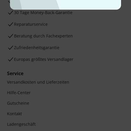
3 Jahre Thomann Garantie
30 Tage Money-Back-Garantie
Reparaturservice
Beratung durch Fachexperten
Zufriedenheitsgarantie
Europas größtes Versandlager
Service
Versandkosten und Lieferzeiten
Hilfe-Center
Gutscheine
Kontakt
Ladengeschäft