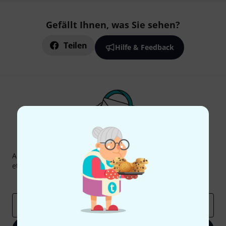
Gefällt Ihnen, was Sie sehen?
Teilen
Hilfe & Feedback
Thomann Newsletter
Abonniere den Thomann Newsletter und gewinne mit
etwas Glück einen von
50 Gutscheinen
über jeweils
50€
!
Inspirierende Beiträge
Deals
Thomann Insights
E-Mail-Adresse
*