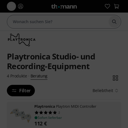
Suche 
Playtronica Studio- und
Recording-Equipment
Beratung
4
Produkte
·
Filter
Beliebtheit
Playtronica
Playtron MIDI Controller
2
Sofort lieferbar
112
€