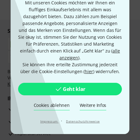
Mit unseren Cookies möchten wir Ihnen ein
fluffiges Einkaufserlebnis mit allem was
* Pflichtfeld
dazugehört bieten. Dazu zählen zum Beispiel
passende Angebote, personalisierte Anzeigen
und das Merken von Einstellungen. Wenn das für
Sicher einkaufen & bezahlen
Sie okay ist, stimmen Sie der Nutzung von Cookies
für Präferenzen, Statistiken und Marketing
einfach durch einen Klick auf „Geht klar“ zu (
alle
anzeigen
).
Sie können Ihre erteilte Zustimmung jederzeit
Bezahlen Sie vertraulich und sicher per Nachnahme,
über die Cookie-Einstellungen (
hier
) widerrufen.
Vorkasse, PayPal, Amazon Pay,
Klarna Sofort bezahlen
,
Klarna Ratenzahlung
oder Kreditkarte.
Geht klar
Ihre Vorteile
Cookies ablehnen
Weitere Infos
3 Jahre Thomann Garantie
30 Tage Money-Back-Garantie
·
Impressum
Datenschutzhinweise
Reparaturservice