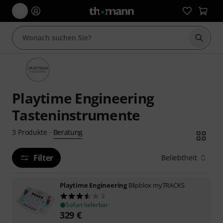
Suche 
Playtime Engineering
Tasteninstrumente
Beratung
3
Produkte
·
Filter
Beliebtheit
Playtime Engineering
Blipblox myTRACKS
2
Sofort lieferbar
329
€