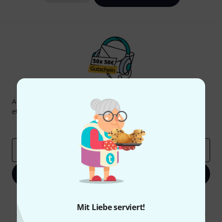
Thomann Newsletter
Abonniere den Thomann Newsletter und gewinne mit
etwas Glück einen von
50 Gutscheinen
über jeweils
50€
!
Inspirierende Beiträge
Deals
Thomann Insights
E-Mail-Adresse
*
Jetzt anmelden
Mit Klick auf „Jetzt anmelden“ stimmen Sie dem Erhalt von E-Mail-
Werbung und einer Messung des E-Mail-Nutzungsverhaltens zu. Die
Mit Liebe serviert!
Abmeldung ist jederzeit möglich. Weitere Informationen finden Sie in
unseren
Datenschutzhinweisen
.