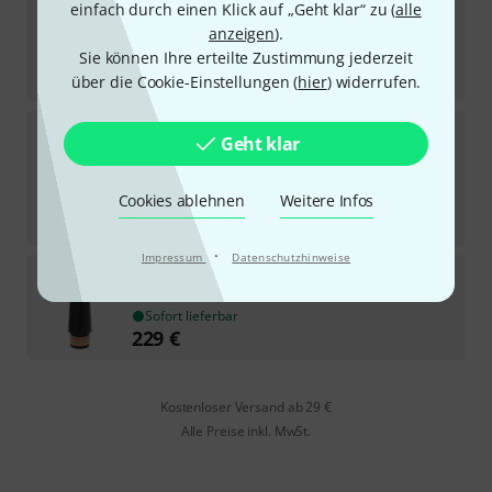
einfach durch einen Klick auf „Geht klar“ zu (
alle
Playnick
Antique Tosca Puccini B-Stock
anzeigen
).
Sofort lieferbar
Sie können Ihre erteilte Zustimmung jederzeit
192
€
über die Cookie-Einstellungen (
hier
) widerrufen.
Playnick
Antique Traviata Verdi B-Stock
Geht klar
Sofort lieferbar
189
€
Cookies ablehnen
Weitere Infos
-17%
30-Tage-Bestpreis
:
229
€
·
Impressum
Datenschutzhinweise
Playnick
Nommos Alpha B-Stock
Sofort lieferbar
229
€
Kostenloser Versand ab 29 €
Alle Preise inkl. MwSt.