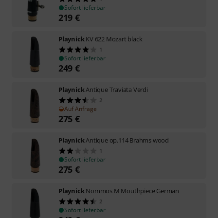
Sofort lieferbar
219
€
Playnick
KV 622 Mozart black
1
Sofort lieferbar
249
€
Playnick
Antique Traviata Verdi
2
Auf Anfrage
275
€
Playnick
Antique op.114 Brahms wood
1
Sofort lieferbar
275
€
Playnick
Nommos M Mouthpiece German
2
Sofort lieferbar