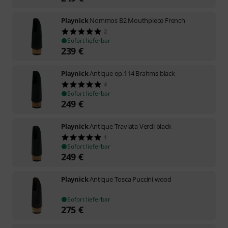
Playnick
Nommos B2 Mouthpiece French
2
Sofort lieferbar
239
€
Playnick
Antique op.114 Brahms black
4
Sofort lieferbar
249
€
Playnick
Antique Traviata Verdi black
1
Sofort lieferbar
249
€
Playnick
Antique Tosca Puccini wood
Sofort lieferbar
275
€