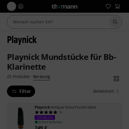
Suche 
Playnick Mundstücke für Bb-
Klarinette
Beratung
25
Produkte
·
Filter
Beliebtheit
Playnick
Antique Tosca Puccini black
15
TOP-SELLER
Sofort lieferbar
249
€