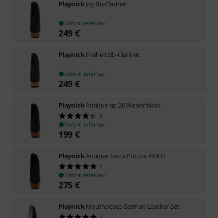
Playnick
Joy Bb-Clarinet
Sofort lieferbar
249
€
Playnick
Freiheit Bb-Clarinet
Sofort lieferbar
249
€
Playnick
Antique op.26 Weber black
5
Sofort lieferbar
199
€
Playnick
Antique Tosca Puccini 440Hz
2
Sofort lieferbar
275
€
Playnick
Mouthpeace German Leather Set
1