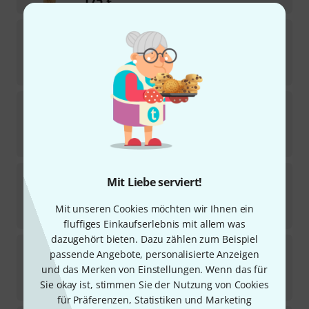
Playnick
Antique op.26 Weber wood
Sofort lieferbar
275
€
Playnick
Freude Bb-Clarinet
1
Sofort lieferbar
249
€
Playnick
Mouthpeace French Titan Set
Mit Liebe serviert!
Sofort lieferbar
Mit unseren Cookies möchten wir Ihnen ein
275
€
fluffiges Einkaufserlebnis mit allem was
dazugehört bieten. Dazu zählen zum Beispiel
Playnick
Nommos Alpha B-Stock
passende Angebote, personalisierte Anzeigen
und das Merken von Einstellungen. Wenn das für
Sofort lieferbar
Sie okay ist, stimmen Sie der Nutzung von Cookies
149
€
für Präferenzen, Statistiken und Marketing