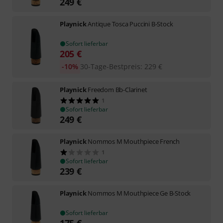
249
€
Playnick
Antique Tosca Puccini B-Stock
Sofort lieferbar
205
€
-10%
30-Tage-Bestpreis
:
229
€
Playnick
Freedom Bb-Clarinet
1
Sofort lieferbar
249
€
Playnick
Nommos M Mouthpiece French
1
Sofort lieferbar
239
€
Playnick
Nommos M Mouthpiece Ge B-Stock
Sofort lieferbar
175
€