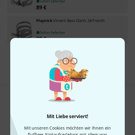
Sofort lieferbar
89
€
Playnick
Vincerò Bass Clarin. 2# French
Sofort lieferbar
98
€
Kostenloser Versand ab 29 €
Alle Preise inkl. MwSt.
Gefällt Ihnen, was Sie sehen?
Teilen
Hilfe & Feedback
Mit Liebe serviert!
Mit unseren Cookies möchten wir Ihnen ein
fluffiges Einkaufserlebnis mit allem was