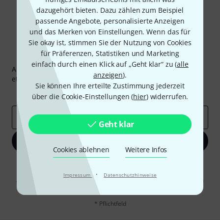
dazugehört bieten. Dazu zählen zum Beispiel
passende Angebote, personalisierte Anzeigen
und das Merken von Einstellungen. Wenn das für
Sie okay ist, stimmen Sie der Nutzung von Cookies
für Präferenzen, Statistiken und Marketing
Thomann Newsletter
einfach durch einen Klick auf „Geht klar“ zu (
alle
Abonniere den Thomann Newsletter und gewinne mit
anzeigen
).
etwas Glück einen von
50 Gutscheinen
über jeweils
50€
!
Sie können Ihre erteilte Zustimmung jederzeit
Inspirierende Beiträge
Deals
Thomann Insights
über die Cookie-Einstellungen (
hier
) widerrufen.
E-Mail-Adresse
*
Geht klar
Jetzt anmelden
Cookies ablehnen
Weitere Infos
Mit Klick auf „Jetzt anmelden“ stimmen Sie dem Erhalt von E-Mail-
Werbung und einer Messung des E-Mail-Nutzungsverhaltens zu. Die
·
Impressum
Datenschutzhinweise
Abmeldung ist jederzeit möglich. Weitere Informationen finden Sie in
unseren
Datenschutzhinweisen
.
* Pflichtfeld