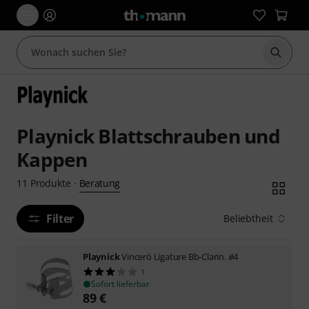
Suche 
Playnick Blattschrauben und
Kappen
Beratung
11
Produkte
·
Filter
Beliebtheit
Playnick
Vincerò Ligature Bb-Clarin. #4
1
Sofort lieferbar
89
€