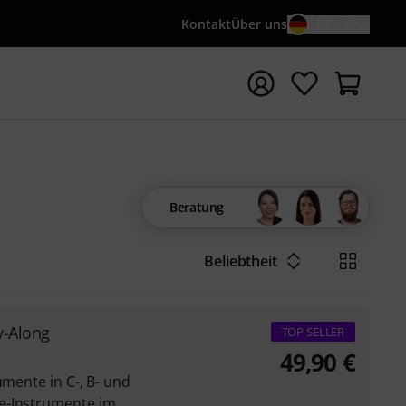
Kontakt
Über uns
DE / €
e mit Suchwort {searchTerm} starten
Beratung
Beliebtheit
y-Along
TOP-SELLER
49,90
€
umente in C-, B- und
e-Instrumente im