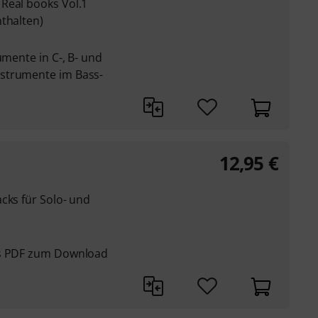
Real books Vol.1
thalten)
umente in C-, B- und
strumente im Bass-
12,95
€
1
cks für Solo- und
ls PDF zum Download