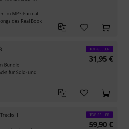
men im MP3-Format
Songs des Real Book
3
TOP-SELLER
31,95
€
 im Bundle
cks für Solo- und
Tracks 1
TOP-SELLER
59,90
€