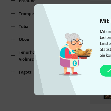
Posaune
Trompete
Mit 
Tuba
Mit un
biete
Oboe
Einste
Statis
Tenorhorn/Euphonium im
Sie kö
Violinschlüssel
Fagott