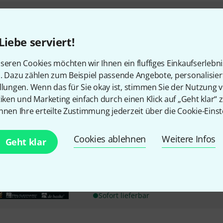
De Haske
Essential Elements CD
18
Liebe serviert!
CD-Set
zu Yamaha Bläserklasse - Esse
seren Cookies möchten wir Ihnen ein fluffiges Einkaufserlebn
Vol.1: zusätzliches 3er-CD-Set
n. Dazu zählen zum Beispiel passende Angebote, personalisie
llungen. Wenn das für Sie okay ist, stimmen Sie der Nutzung 
Sofort lieferbar
tiken und Marketing einfach durch einen Klick auf „Geht klar“ z
nnen Ihre erteilte Zustimmung jederzeit über die Cookie-Einst
De Haske
Essential Elements CD
6
Cookies ablehnen
Weitere Infos
Geht klar
CD-Set
zu Yamaha Bläserklasse - Esse
Vol.2: zusätzliches 2er-CD-Set
Sofort lieferbar