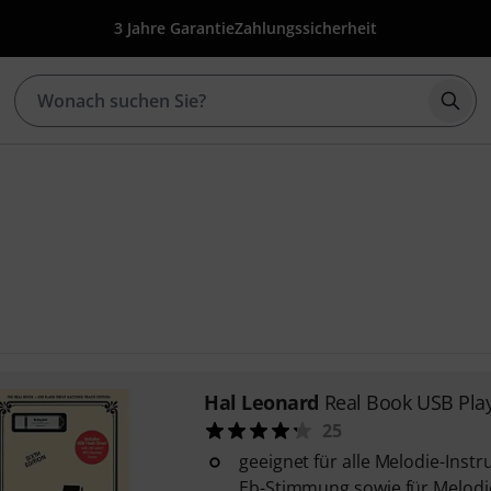
3 Jahre Garantie
Zahlungssicherheit
Such
Hal Leonard
Real Book USB Pla
25
geeignet für alle Melodie-Instr
Eb-Stimmung sowie für Melodi