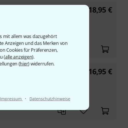
18,95
€
-Set 1
ntial Elements
is mit allem was dazugehört
 zur Schule Band 1
rte Anzeigen und das Merken von
von Cookies für Präferenzen,
u (
alle anzeigen
).
ellungen (
hier
) widerrufen.
16,95
€
-Set 2
ntial Elements
·
Impressum
Datenschutzhinweise
 zur Schule Band 2