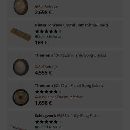
Auf Anfrage
2.698
€
Dieter Schrade
Crystal Chime Shiva/Shakti
5
Sofort lieferbar
169
€
Thomann
40"/102cm Planet Gong Uranus
Auf Anfrage
4.555
€
Thomann
32"/81cm Planet Gong Saturn
2
In ca. einer Woche lieferbar
1.698
€
Schlagwerk
IG136 Infinity Gong Earth
1
Sofort lieferbar