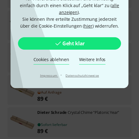
98
€
einfach durch einen Klick auf „Geht klar“ zu (
alle
anzeigen
).
Svaram
Sound Ship Jupiter
Sie können Ihre erteilte Zustimmung jederzeit
über die Cookie-Einstellungen (
hier
) widerrufen.
Lieferbar in mehreren Monaten
98
€
Geht klar
Dieter Schrade
Crystal Chime "Mercury"
1
Cookies ablehnen
Weitere Infos
Auf Anfrage
89
€
·
Impressum
Datenschutzhinweise
Dieter Schrade
Crystal Chime "Moon"
Auf Anfrage
89
€
Dieter Schrade
Crystal Chime "Platonic Year"
Sofort lieferbar
89
€