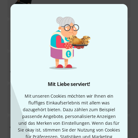
In 5–7 Wochen lieferbar
349
€
Dieter Schrade
Crystal Chime "Mars"
1
Sofort lieferbar
89
€
Svaram
Sound Bridge Jupiter
Auf Anfrage
169
€
Mit Liebe serviert!
Dieter Schrade
Crystal Chime "Tageston"
Mit unseren Cookies möchten wir Ihnen ein
2
Auf Anfrage
fluffiges Einkaufserlebnis mit allem was
89
€
dazugehört bieten. Dazu zählen zum Beispiel
passende Angebote, personalisierte Anzeigen
Svaram
Sound Ship Earth Rotation
und das Merken von Einstellungen. Wenn das für
Sie okay ist, stimmen Sie der Nutzung von Cookies
Lieferbar in mehreren Monaten
für Präferenzen, Statistiken und Marketing