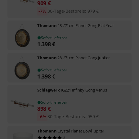
909
€
-7%
30-Tage-Bestpreis
:
979
€
Thomann
28"/71cm Planet Gong Plat Year
Sofort lieferbar
1.398
€
Thomann
28"/71cm Planet Gong Jupiter
Sofort lieferbar
1.398
€
Schlagwerk
IG221 Infinity Gong Venus
Sofort lieferbar
898
€
-6%
30-Tage-Bestpreis
:
959
€
Thomann
Crystal Planet Bowl Jupiter
8