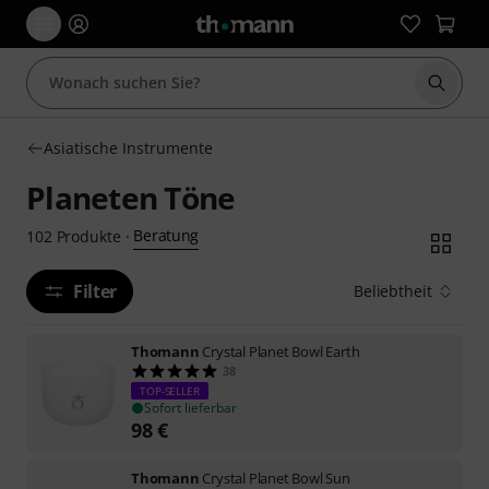
Suche 
Asiatische Instrumente
Planeten Töne
Beratung
102
Produkte
·
Filter
Beliebtheit
Thomann
Crystal Planet Bowl Earth
38
TOP-SELLER
Sofort lieferbar
98
€
Thomann
Crystal Planet Bowl Sun