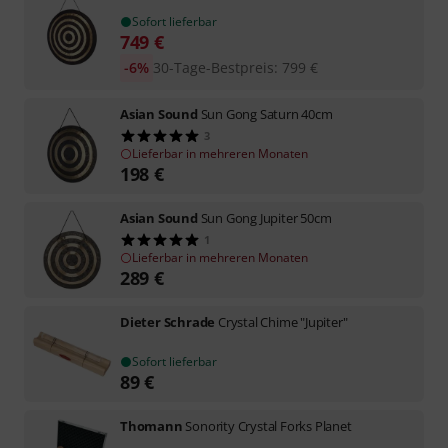
Sofort lieferbar
749
€
-6%
30-Tage-Bestpreis
:
799
€
Asian Sound
Sun Gong Saturn 40cm
3
Lieferbar in mehreren Monaten
198
€
Asian Sound
Sun Gong Jupiter 50cm
1
Lieferbar in mehreren Monaten
289
€
Dieter Schrade
Crystal Chime "Jupiter"
Sofort lieferbar
89
€
Thomann
Sonority Crystal Forks Planet