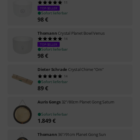
11
TOP-SELLER
Sofort lieferbar
98
€
Thomann
Crystal Planet Bowl Venus
14
TOP-SELLER
Sofort lieferbar
98
€
Dieter Schrade
Crystal Chime "Om"
14
Sofort lieferbar
89
€
Auris Gongs
32"/80cm Planet Gong Saturn
Sofort lieferbar
1.849
€
Thomann
36"/91cm Planet Gong Sun