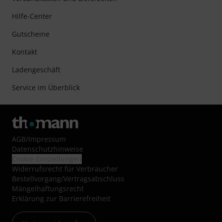
Hilfe-Center
Gutscheine
Kontakt
Ladengeschäft
Service im Überblick
AGB
/
Impressum
Datenschutzhinweise
Cookie-Einstellungen
Widerrufsrecht für Verbraucher
Bestellvorgang/Vertragsabschluss
Mängelhaftungsrecht
Erklärung zur Barrierefreiheit