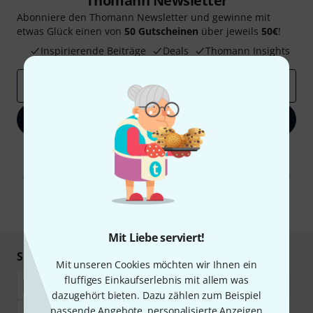
Thomann Newsletter
Abonniere den Thomann Newsletter und gewinne mit
etwas Glück einen von
50 Gutscheinen
über jeweils
50€
!
Inspirierende Beiträge
Deals
Thomann Insights
E-Mail-Adresse
*
Jetzt anmelden
Mit Klick auf „Jetzt anmelden“ stimmen Sie dem Erhalt von E-Mail-
Werbung und einer Messung des E-Mail-Nutzungsverhaltens zu. Die
Abmeldung ist jederzeit möglich. Weitere Informationen finden Sie in
unseren
Datenschutzhinweisen
.
* Pflichtfeld
Mit Liebe serviert!
Sicher einkaufen & bezahlen
Mit unseren Cookies möchten wir Ihnen ein
fluffiges Einkaufserlebnis mit allem was
dazugehört bieten. Dazu zählen zum Beispiel
passende Angebote, personalisierte Anzeigen