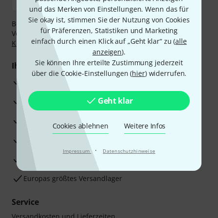
und das Merken von Einstellungen. Wenn das für
Sie okay ist, stimmen Sie der Nutzung von Cookies
Bezahlen Sie vertraulich und sicher per Nachnahme,
für Präferenzen, Statistiken und Marketing
Vorkasse, PayPal, Amazon Pay,
Klarna Sofort bezahlen
,
einfach durch einen Klick auf „Geht klar“ zu (
alle
Klarna Ratenzahlung
oder Kreditkarte.
anzeigen
).
Sie können Ihre erteilte Zustimmung jederzeit
Ihre Vorteile
über die Cookie-Einstellungen (
hier
) widerrufen.
3 Jahre Thomann Garantie
Geht klar
30 Tage Money-Back-Garantie
Reparaturservice
Cookies ablehnen
Weitere Infos
Beratung durch Fachexperten
·
Impressum
Datenschutzhinweise
Zufriedenheitsgarantie
Europas größtes Versandlager
Service
Versandkosten und Lieferzeiten