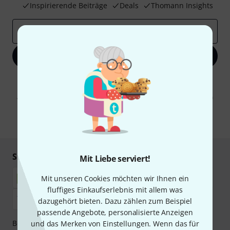
Inspirierende Beiträge
Deals
Thomann Insights
E-Mail-Adresse
*
Jetzt anmelden
Mit Klick auf „Jetzt anmelden“ stimmen Sie dem Erhalt von E-Mail-
Werbung und einer Messung des E-Mail-Nutzungsverhaltens zu. Die
Abmeldung ist jederzeit möglich. Weitere Informationen finden Sie in
unseren
Datenschutzhinweisen
.
* Pflichtfeld
Sicher einkaufen & bezahlen
Mit Liebe serviert!
Mit unseren Cookies möchten wir Ihnen ein
fluffiges Einkaufserlebnis mit allem was
dazugehört bieten. Dazu zählen zum Beispiel
passende Angebote, personalisierte Anzeigen
Bezahlen Sie vertraulich und sicher per Nachnahme,
und das Merken von Einstellungen. Wenn das für