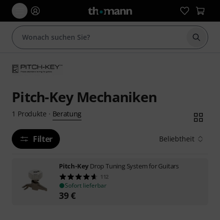
Suche 
Pitch-Key Mechaniken
Beratung
1
Produkte
·
Filter
Beliebtheit
Pitch-Key
Drop Tuning System for Guitars
112
Sofort lieferbar
39
€