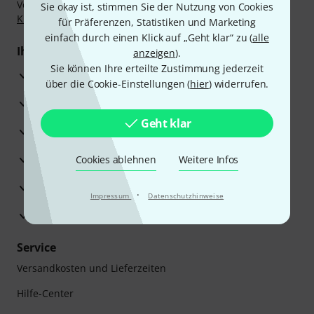
Vorkasse, PayPal, Amazon Pay,
Klarna Sofort bezahlen
,
Sie okay ist, stimmen Sie der Nutzung von Cookies
Klarna Ratenzahlung
oder Kreditkarte.
für Präferenzen, Statistiken und Marketing
einfach durch einen Klick auf „Geht klar“ zu (
alle
Ihre Vorteile
anzeigen
).
Sie können Ihre erteilte Zustimmung jederzeit
3 Jahre Thomann Garantie
über die Cookie-Einstellungen (
hier
) widerrufen.
30 Tage Money-Back-Garantie
Geht klar
Reparaturservice
Beratung durch Fachexperten
Cookies ablehnen
Weitere Infos
Zufriedenheitsgarantie
·
Impressum
Datenschutzhinweise
Europas größtes Versandlager
Service
Versandkosten und Lieferzeiten
Hilfe-Center