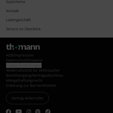
Gutscheine
Kontakt
Ladengeschäft
Service im Überblick
AGB
/
Impressum
Datenschutzhinweise
Cookie-Einstellungen
Widerrufsrecht für Verbraucher
Bestellvorgang/Vertragsabschluss
Mängelhaftungsrecht
Erklärung zur Barrierefreiheit
Vertrag widerrufen