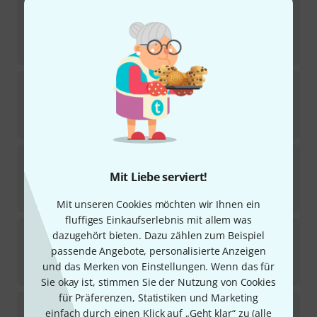
Pilgerstorfer
Morré German Cut 3.5
1
Sofort lieferbar
31,90
€
Pilgerstorfer
Morré Bass Clarinet 2.5
1
Sofort lieferbar
35
€
Pilgerstorfer
Morré German Cut 2.5
2
Mit Liebe serviert!
Sofort lieferbar
31,90
€
Mit unseren Cookies möchten wir Ihnen ein
fluffiges Einkaufserlebnis mit allem was
Pilgerstorfer
Classic Bb-Clarinet 1.5
dazugehört bieten. Dazu zählen zum Beispiel
1
passende Angebote, personalisierte Anzeigen
Sofort lieferbar
und das Merken von Einstellungen. Wenn das für
27,90
€
Sie okay ist, stimmen Sie der Nutzung von Cookies
für Präferenzen, Statistiken und Marketing
Pilgerstorfer
Classic wide Bb-Clarinet 2.0
einfach durch einen Klick auf „Geht klar“ zu (
alle