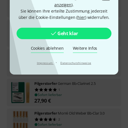
1
anzeigen
).
Sofort lieferbar
27,90
€
Sie können Ihre erteilte Zustimmung jederzeit
über die Cookie-Einstellungen (
hier
) widerrufen.
Pilgerstorfer
Basso Bass Clarinet 2.0
1
Geht klar
Sofort lieferbar
35
€
Cookies ablehnen
Weitere Infos
Pilgerstorfer
Classic Bb-Clarinet 4.0
1
·
Impressum
Datenschutzhinweise
Sofort lieferbar
27,90
€
Pilgerstorfer
German Bb-Clarinet 2.5
1
Sofort lieferbar
27,90
€
Pilgerstorfer
Morré Old Weber Bb-Clar 3.0
2
Sofort lieferbar