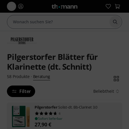
Suche 
Pilgerstorfer Blätter für
Klarinette (dt. Schnitt)
Beratung
58
Produkte
·
Filter
Beliebtheit
Pilgerstorfer
Solist-dt. Bb-Clarinet 3.0
6
Sofort lieferbar
27,90
€