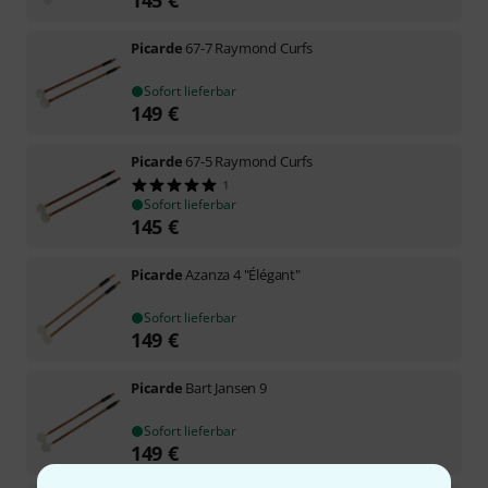
Picarde
67-7 Raymond Curfs
Sofort lieferbar
149
€
Picarde
67-5 Raymond Curfs
1
Sofort lieferbar
145
€
Picarde
Azanza 4 "Élégant"
Sofort lieferbar
149
€
Picarde
Bart Jansen 9
Sofort lieferbar
149
€