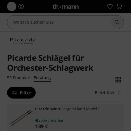
Suche 
Picarde Schlägel für
Orchester-Schlagwerk
Beratung
59
Produkte
·
Filter
Beliebtheit
Picarde
Rainer Seegers Flanel Model 1
Sofort lieferbar
139
€