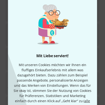
Picarde
Bart Jansen SLFL 26.28.13
1
Sofort lieferbar
139
€
Picarde
Bart Jansen FLM 21.35
1
Sofort lieferbar
139
€
Picarde
67-2 Raymond Curfs
Mit Liebe serviert!
Sofort lieferbar
Mit unseren Cookies möchten wir Ihnen ein
135
€
fluffiges Einkaufserlebnis mit allem was
dazugehört bieten. Dazu zählen zum Beispiel
Picarde
Bart Jansen FLD 21.34
passende Angebote, personalisierte Anzeigen
Sofort lieferbar
und das Merken von Einstellungen. Wenn das für
139
€
Sie okay ist, stimmen Sie der Nutzung von Cookies
für Präferenzen, Statistiken und Marketing
Picarde
Bart Jansen FLM 24.34
einfach durch einen Klick auf „Geht klar“ zu (
alle