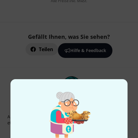
Alle Preise inkl. MwSt.
Gefällt Ihnen, was Sie sehen?
Teilen
Hilfe & Feedback
Thomann Newsletter
Abonniere den Thomann Newsletter und gewinne mit
etwas Glück einen von
50 Gutscheinen
über jeweils
50€
!
Inspirierende Beiträge
Deals
Thomann Insights