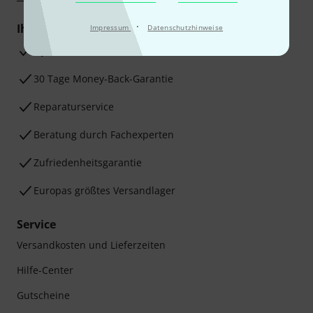
·
Ihre Vorteile
Impressum
Datenschutzhinweise
3 Jahre Thomann Garantie
30 Tage Money-Back-Garantie
Reparaturservice
Beratung durch Fachexperten
Zufriedenheitsgarantie
Europas größtes Versandlager
Service
Versandkosten und Lieferzeiten
Hilfe-Center
Gutscheine