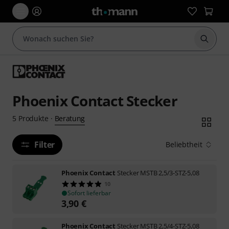
Suche 
Phoenix Contact Stecker
Beratung
5
Produkte
·
Filter
Beliebtheit
Phoenix Contact
Stecker MSTB 2,5/3-STZ-5,08
10
Sofort lieferbar
3,90
€
Phoenix Contact
Stecker MSTB 2,5/4-STZ-5,08