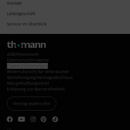
Kontakt
Ladengeschäft
Service im Überblick
AGB
/
Impressum
Datenschutzhinweise
Cookie-Einstellungen
Widerrufsrecht für Verbraucher
Bestellvorgang/Vertragsabschluss
Mängelhaftungsrecht
Erklärung zur Barrierefreiheit
Vertrag widerrufen