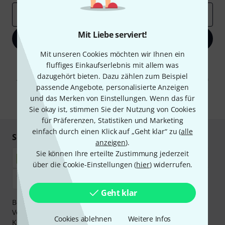
E-Mail-Adresse
*
Mit Liebe serviert!
Jetzt anmelden
Mit unseren Cookies möchten wir Ihnen ein
Mit Klick auf „Jetzt anmelden“ stimmen Sie dem Erhalt von E-Mail-
fluffiges Einkaufserlebnis mit allem was
Werbung und einer Messung des E-Mail-Nutzungsverhaltens zu. Die
dazugehört bieten. Dazu zählen zum Beispiel
Abmeldung ist jederzeit möglich. Weitere Informationen finden Sie in
passende Angebote, personalisierte Anzeigen
unseren
Datenschutzhinweisen
.
und das Merken von Einstellungen. Wenn das für
* Pflichtfeld
Sie okay ist, stimmen Sie der Nutzung von Cookies
für Präferenzen, Statistiken und Marketing
einfach durch einen Klick auf „Geht klar“ zu (
alle
Sicher einkaufen & bezahlen
anzeigen
).
Sie können Ihre erteilte Zustimmung jederzeit
über die Cookie-Einstellungen (
hier
) widerrufen.
Geht klar
Bezahlen Sie vertraulich und sicher per Nachnahme,
Vorkasse, PayPal, Amazon Pay,
Klarna Sofort bezahlen
,
Cookies ablehnen
Weitere Infos
Klarna Ratenzahlung
oder Kreditkarte.