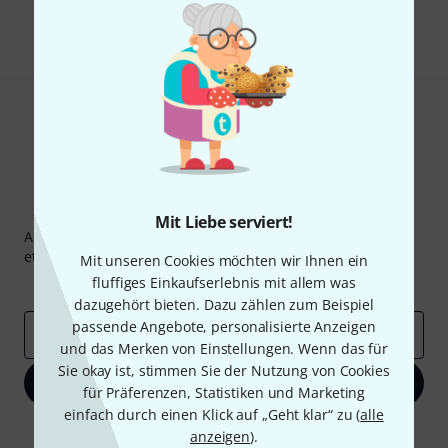
Teilen
Hilfe & Feedback
Thomann Newsletter
Mit Liebe serviert!
Abonniere den Thomann Newsletter und gewinne mit
etwas Glück einen von
50 Gutscheinen
über jeweils
50€
!
Mit unseren Cookies möchten wir Ihnen ein
fluffiges Einkaufserlebnis mit allem was
Inspirierende Beiträge
Deals
Thomann Insights
dazugehört bieten. Dazu zählen zum Beispiel
passende Angebote, personalisierte Anzeigen
E-Mail-Adresse
*
und das Merken von Einstellungen. Wenn das für
Sie okay ist, stimmen Sie der Nutzung von Cookies
Jetzt anmelden
für Präferenzen, Statistiken und Marketing
einfach durch einen Klick auf „Geht klar“ zu (
alle
Mit Klick auf „Jetzt anmelden“ stimmen Sie dem Erhalt von E-Mail-
anzeigen
).
Werbung und einer Messung des E-Mail-Nutzungsverhaltens zu. Die