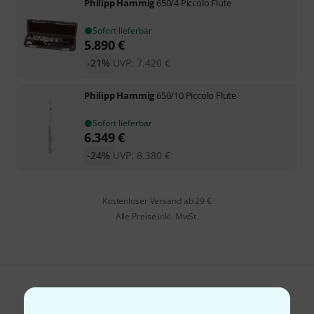
Philipp Hammig
650/4 Piccolo Flute
Sofort lieferbar
5.890
€
-21%
UVP:
7.420
€
Philipp Hammig
650/10 Piccolo Flute
Sofort lieferbar
6.349
€
-24%
UVP:
8.380
€
Kostenloser Versand ab 29 €
Alle Preise inkl. MwSt.
Gefällt Ihnen, was Sie sehen?