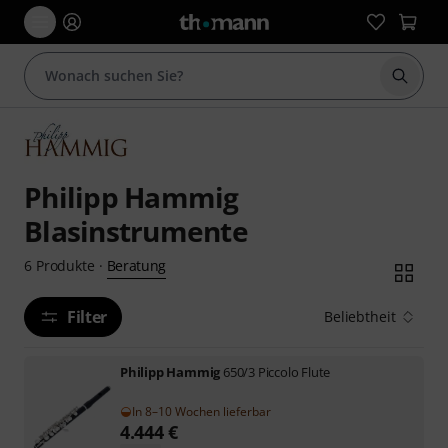
Suche 
Philipp Hammig
Blasinstrumente
Beratung
6
Produkte
·
Filter
Beliebtheit
Philipp Hammig
650/3 Piccolo Flute
In 8–10 Wochen lieferbar
4.444
€