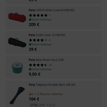
Petz
H95-R Violin Case 4/4 RD/RD
1
Sofort lieferbar
209
€
Petz
Violin Case 1/2 BK/RD
4
Sofort lieferbar
39
€
Petz
Bass Rosin No.2 Soft
22
Sofort lieferbar
9,90
€
Petz
Tailpiece Double Bass Hill 3/4
In 1–2 Wochen lieferbar
104
€
-21%
UVP:
132
€