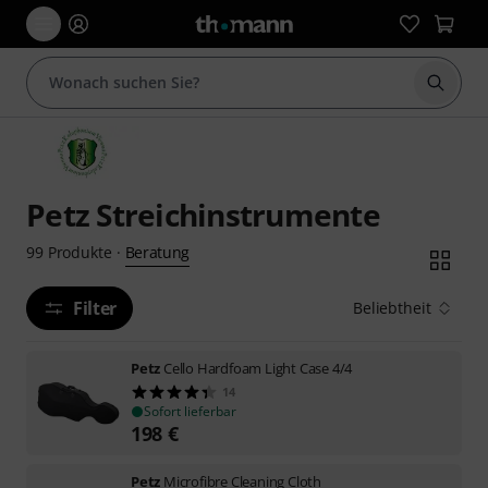
Suche 
Petz Streichinstrumente
Beratung
99
Produkte
·
Filter
Beliebtheit
Petz
Cello Hardfoam Light Case 4/4
14
Sofort lieferbar
198
€
Petz
Microfibre Cleaning Cloth