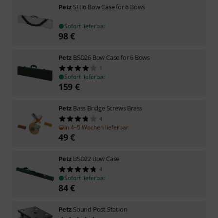
Petz
SHI6 Bow Case for 6 Bows
Sofort lieferbar
98
€
Petz
BSD26 Bow Case for 6 Bows
1
Sofort lieferbar
159
€
Petz
Bass Bridge Screws Brass
4
In 4–5 Wochen lieferbar
49
€
Petz
BSD22 Bow Case
4
Sofort lieferbar
84
€
Petz
Sound Post Station