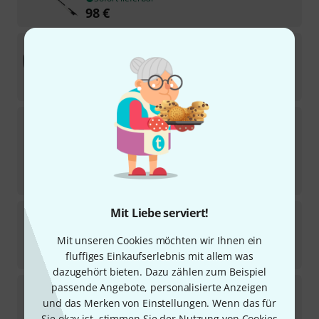
98
€
Petz
Violin Case 4/4 BK/RD
30
Sofort lieferbar
39
€
Petz
Double Case for 2 Violins B/RD
3
Sofort lieferbar
198
€
-27%
UVP:
270
€
Mit Liebe serviert!
Petz
BSB21 Bass Bow Case
3
Mit unseren Cookies möchten wir Ihnen ein
Sofort lieferbar
98
€
fluffiges Einkaufserlebnis mit allem was
dazugehört bieten. Dazu zählen zum Beispiel
Petz
Violin Case 4/4 BK/BL
passende Angebote, personalisierte Anzeigen
4
und das Merken von Einstellungen. Wenn das für
Sofort lieferbar
Sie okay ist, stimmen Sie der Nutzung von Cookies