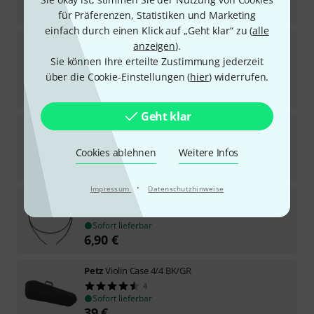
39
€
für Präferenzen, Statistiken und Marketing
einfach durch einen Klick auf „Geht klar“ zu (
alle
Petz
Cleaning Fluid
anzeigen
).
30
Sie können Ihre erteilte Zustimmung jederzeit
Sofort lieferbar
über die Cookie-Einstellungen (
hier
) widerrufen.
7,80
€
156
€
/ l
Geht klar
Petz
Cello Bag 4/4 BK 15mm
4
Cookies ablehnen
Weitere Infos
Sofort lieferbar
58
€
·
Impressum
Datenschutzhinweise
Petz
Kevlar Tailgut Cello
8
Sofort lieferbar
6,90
€
Petz
Violin Case 4/4 BK/GR
4
Sofort lieferbar
39
€