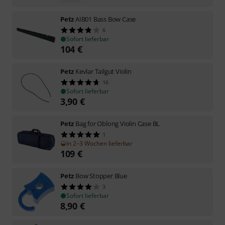
Petz
AIB01 Bass Bow Case
6
Sofort lieferbar
104
€
Petz
Kevlar Tailgut Violin
16
Sofort lieferbar
3,90
€
Petz
Bag for Oblong Violin Case BL
1
In 2–3 Wochen lieferbar
109
€
Petz
Bow Stopper Blue
3
Sofort lieferbar
8,90
€