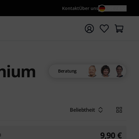
Kontakt
Über uns
DE / €
e mit Suchwort {searchTerm} starten
onium
Beratung
Beliebtheit
9,90
€
n