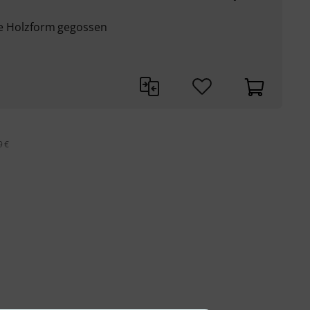
lle Holzform gegossen
9 €