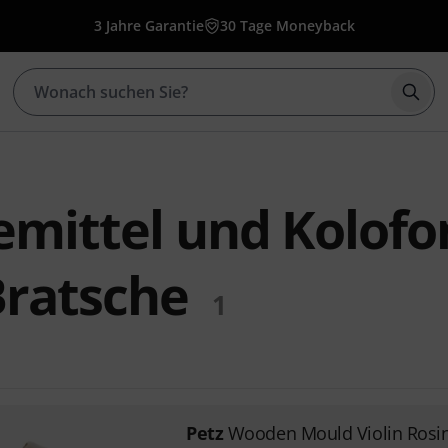
3 Jahre Garantie
30 Tage Moneyback
Such
gemittel und Kolof
Bratsche
1
Petz
Wooden Mould Violin Rosi