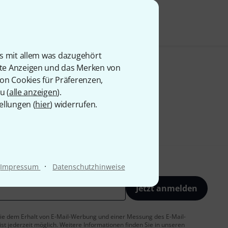
is mit allem was dazugehört
rte Anzeigen und das Merken von
von Cookies für Präferenzen,
u (
alle anzeigen
).
ellungen (
hier
) widerrufen.
·
Impressum
Datenschutzhinweise
Jetzt anmelden
 Sie dem Erhalt von E-Mail-Werbung und einer Messung des E-Mail-
t jederzeit möglich. Weitere Informationen finden Sie in unseren