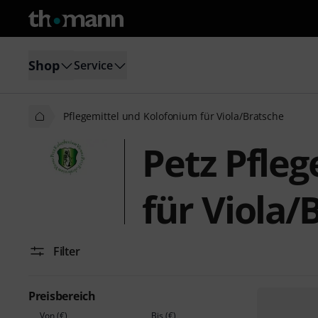
Shop
Service
Pflegemittel und Kolofonium für Viola/Bratsche
Petz Pfle
für Viola/
Filter
Preisbereich
Von (€)
Bis (€)