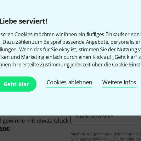
Liebe serviert!
seren Cookies möchten wir Ihnen ein fluffiges Einkaufserlebn
n. Dazu zählen zum Beispiel passende Angebote, personalisie
Gefällt Ihnen, was Sie sehen?
llungen. Wenn das für Sie okay ist, stimmen Sie der Nutzung 
tiken und Marketing einfach durch einen Klick auf „Geht klar“ z
Teilen
nnen Ihre erteilte Zustimmung jederzeit über die Cookie-Einst
Hilfe & Feedback
Cookies ablehnen
Weitere Infos
Geht klar
E-Mail-Adresse
*
 gewinne mit etwas Glück
50€
!
Mit Klick auf „Jetzt anmelden“ stimmen
Nutzungsverhaltens zu. Die Abmeldung is