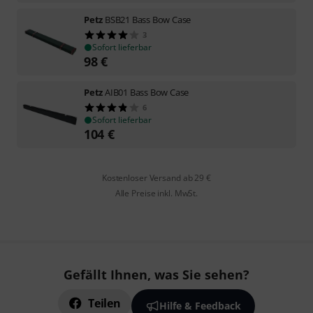
Petz
BSB21 Bass Bow Case
3
Sofort lieferbar
98
€
Petz
AIB01 Bass Bow Case
6
Sofort lieferbar
104
€
Kostenloser Versand ab 29 €
Alle Preise inkl. MwSt.
Gefällt Ihnen, was Sie sehen?
Teilen
Hilfe & Feedback