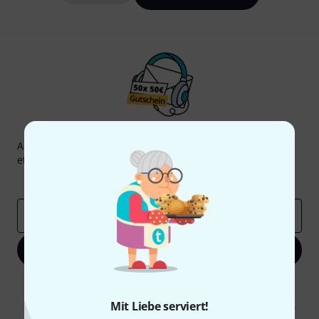
Thomann Newsletter
Abonniere den Thomann Newsletter und gewinne mit
etwas Glück einen von
50 Gutscheinen
über jeweils
50€
!
Inspirierende Beiträge
Deals
Thomann Insights
E-Mail-Adresse
*
Jetzt anmelden
Mit Klick auf „Jetzt anmelden“ stimmen Sie dem Erhalt von E-Mail-
Werbung und einer Messung des E-Mail-Nutzungsverhaltens zu. Die
Mit Liebe serviert!
Abmeldung ist jederzeit möglich. Weitere Informationen finden Sie in
unseren
Datenschutzhinweisen
.