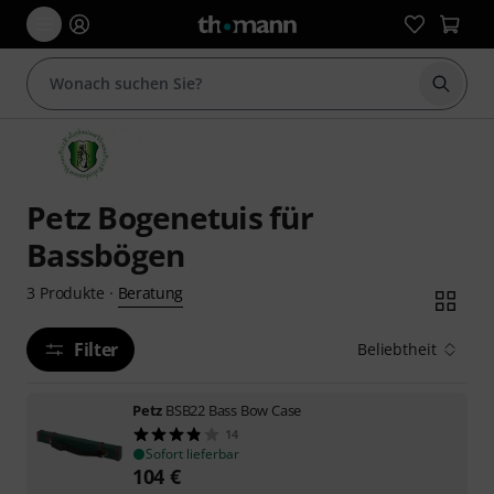
Suche 
Petz Bogenetuis für
Bassbögen
Beratung
3
Produkte
·
Filter
Beliebtheit
Petz
BSB22 Bass Bow Case
14
Sofort lieferbar
104
€