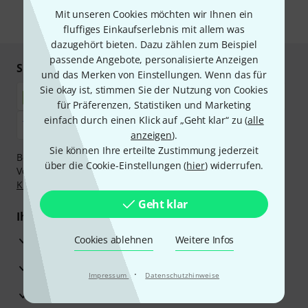
Mit unseren Cookies möchten wir Ihnen ein
* Pflichtfeld
fluffiges Einkaufserlebnis mit allem was
dazugehört bieten. Dazu zählen zum Beispiel
passende Angebote, personalisierte Anzeigen
Sicher einkaufen & bezahlen
und das Merken von Einstellungen. Wenn das für
Sie okay ist, stimmen Sie der Nutzung von Cookies
für Präferenzen, Statistiken und Marketing
einfach durch einen Klick auf „Geht klar“ zu (
alle
anzeigen
).
Sie können Ihre erteilte Zustimmung jederzeit
Bezahlen Sie vertraulich und sicher per Nachnahme,
über die Cookie-Einstellungen (
hier
) widerrufen.
Vorkasse, PayPal, Amazon Pay,
Klarna Sofort bezahlen
,
Klarna Ratenzahlung
oder Kreditkarte.
Geht klar
Ihre Vorteile
3 Jahre Thomann Garantie
Cookies ablehnen
Weitere Infos
30 Tage Money-Back-Garantie
·
Impressum
Datenschutzhinweise
Reparaturservice