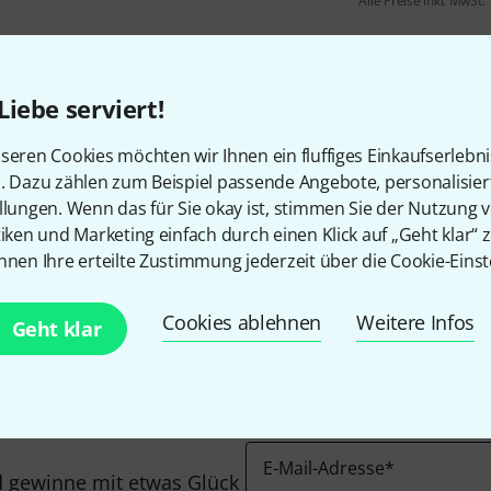
Alle Preise inkl. MwSt.
Liebe serviert!
seren Cookies möchten wir Ihnen ein fluffiges Einkaufserlebn
n. Dazu zählen zum Beispiel passende Angebote, personalisie
llungen. Wenn das für Sie okay ist, stimmen Sie der Nutzung 
Gefällt Ihnen, was Sie sehen?
tiken und Marketing einfach durch einen Klick auf „Geht klar“ z
nnen Ihre erteilte Zustimmung jederzeit über die Cookie-Einst
Teilen
Hilfe & Feedback
Cookies ablehnen
Weitere Infos
Geht klar
E-Mail-Adresse
*
 gewinne mit etwas Glück