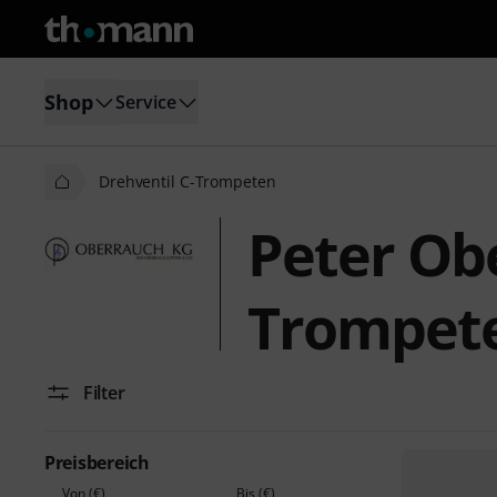
Shop
Service
Drehventil C-Trompeten
Peter Ob
Trompet
Filter
Preisbereich
Von (€)
Bis (€)