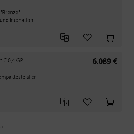
"Firenze"
und Intonation
6.089
€
 C 0,4 GP
ompakteste aller
g
9 €