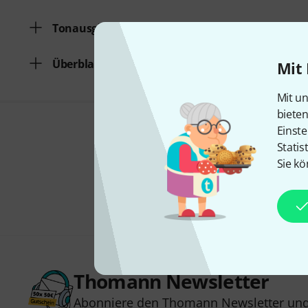
Tonausgleich
Überblasklappe
Mit 
Mit un
biete
Einste
Statis
Sie kö
Thomann Newsletter
Abonniere den Thomann Newsletter und