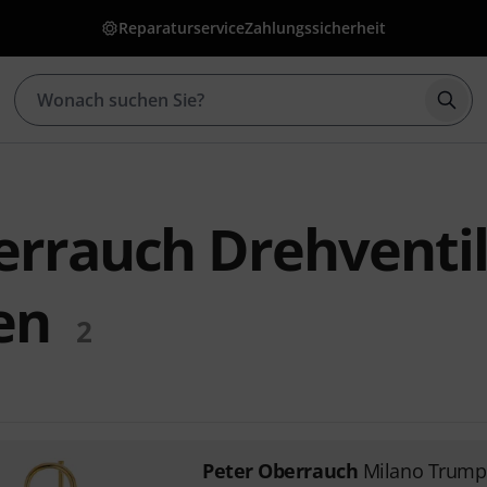
Reparaturservice
Zahlungssicherheit
Such
errauch Drehventil
en
2
Peter Oberrauch
Milano Trumpe