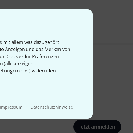
is mit allem was dazugehört
rte Anzeigen und das Merken von
von Cookies für Präferenzen,
u (
alle anzeigen
).
ellungen (
hier
) widerrufen.
·
Impressum
Datenschutzhinweise
Jetzt anmelden