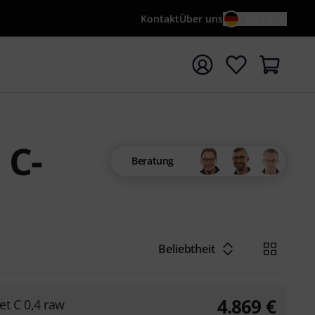
Kontakt
Über uns
DE / €
e mit Suchwort {searchTerm} starten
 C-
Beratung
Beliebtheit
4.869
€
t C 0,4 raw